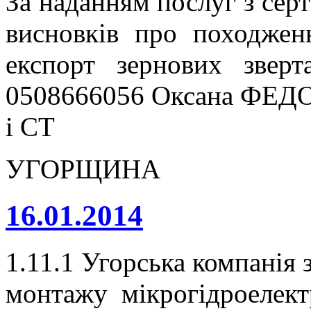
За наданням послуг з серт
висновків про походжен
експорт зернових звер
0508666056 Оксана ФЕДО
і СТ
УГОРЩИНА
16.01.2014
1.11.1 Угорська компанія 
монтажу мікрогідроелектр