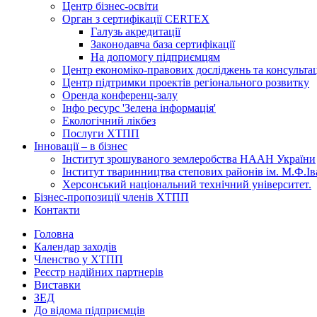
Центр бізнес-освіти
Орган з сертифікації CERTEX
Галузь акредитації
Законодавча база сертифікації
На допомогу підприємцям
Центр економіко-правових досліджень та консульта
Центр підтримки проектів регіонального розвитку
Оренда конференц-залу
Інфо ресурс 'Зелена інформація'
Екологічний лікбез
Послуги ХТПП
Інновації – в бізнес
Інститут зрошуваного землеробства НААН України
Інститут тваринництва степових районів ім. М.Ф.І
Херсонський національний технічний університет.
Бізнес-пропозиції членів ХТПП
Контакти
Головна
Календар заходів
Членство у ХТПП
Реєстр надійних партнерів
Виставки
ЗЕД
До відома підприємців