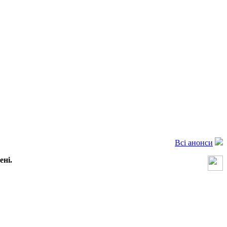
Всі анонси
ені.