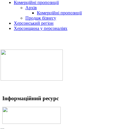
Комерційні пропозиції
Архів
Комерційні пропозиції
Продаж бізнесу
Херсонський регіон
Херсонщина у персоналіях
Інформаційний ресурс