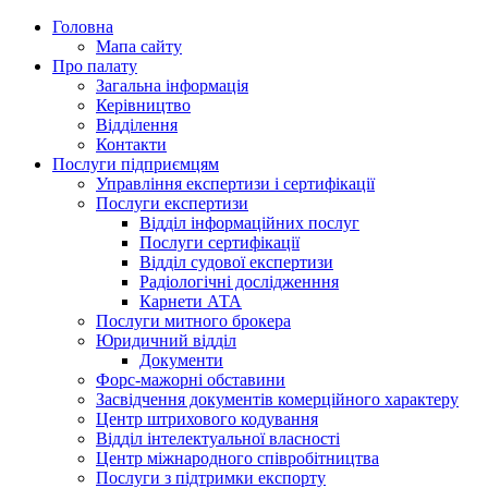
Головна
Мапа сайту
Про палату
Загальна інформація
Керівництво
Відділення
Контакти
Послуги підприємцям
Управління експертизи і сертифікації
Послуги експертизи
Відділ інформаційних послуг
Послуги сертифікації
Відділ судової експертизи
Радіологічні дослідженння
Карнети АТА
Послуги митного брокера
Юридичний відділ
Документи
Форс-мажорні обставини
Засвідчення документів комерційного характеру
Центр штрихового кодування
Відділ інтелектуальної власності
Центр міжнародного співробітництва
Послуги з підтримки експорту