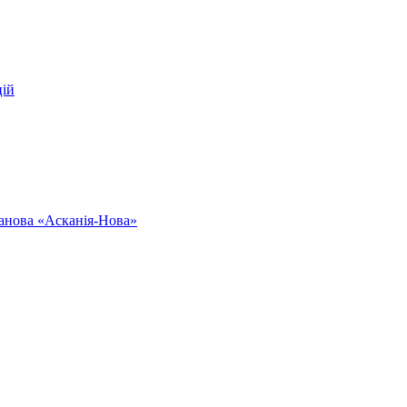
цій
ванова «Асканія-Нова»