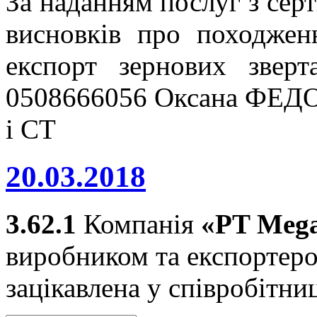
За наданням послуг з серт
висновків про походжен
експорт зернових звер
0508666056 Оксана ФЕДО
і СТ
20.03.2018
3.62.1
Компанія
«
PT Mega
виробником та експортеро
зацікавлена у співробітни