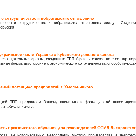
а о сотрудничестве и побратимских отношениях
говора о сотрудничестве и побратимских отношениях между г. Скадовск
лоруссия)
 украинской части Украинско-Кубинского делового совета
о совещательные органы, созданные ТПП Украины совместно с ее партнер
ивная форма двустороннего экономического сотрудничества, способствующа
ртный потенциал предприятий г. Хмельницкого
цкой ТПП предлагаем Вашему вниманию информацию об инвестиционн
й г. Хмельницкого.
часть практического обучения для руководителей ОСМД Днепровског
освящен использованию методологии Чистого производства и энергоэ