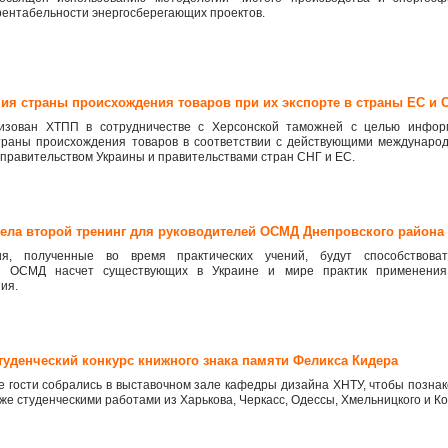
рентабельности энергосберегающих проектов.
ния страны происхождения товаров при их экспорте в страны ЕС и 
изован ХТПП в сотрудничестве с Херсонской таможней с целью информ
траны происхождения товаров в соответствии с действующими междунаро
 правительством Украины и правительствами стран СНГ и ЕС.
вела второй тренинг для руководителей ОСМД Днепровского района
я, полученные во время практических учений, будут способствова
ей ОСМД насчет существующих в Украине и мире практик применения
ия.
студенческий конкурс книжного знака памяти Феликса Кидера
 гости собрались в выставочном зале кафедры дизайна ХНТУ, чтобы познак
же студенческими работами из Харькова, Черкасс, Одессы, Хмельницкого и Ко