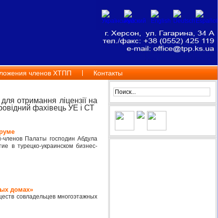
ложения членов ХТПП
Контакты
для отримання ліцензії на
овідний фахівець УЕ і СТ
оруме
-членов Палаты господин Абдула
ие в турецко-украинском бизнес-
ных домах»
ществ совладельцев многоэтажных