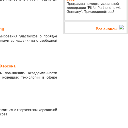
Программа немецко-украинской
кооперации "Fit for Partnership with
Germany". Присоединяйтесь!
Все анонсы
СНГ
ирования участников о порядке
дными соглашениями о свободной
 Херсона
ть повышению осведомленности
 новейших технологий в сфере
омиться с творчеством херсонской
сова.