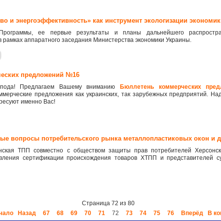
ство и энергоэффективность» как инструмент экологизации экономик
Программы, ее первые результаты и планы дальнейшего распростр
в рамках аппаратного заседания Министерства экономики Украины.
рческих предложений №16
спода! Предлагаем Вашему вниманию
Бюллетень коммерческих пре
ммерческие предложения как украинских, так зарубежных предприятий. На
ресуют именно Вас!
ьные вопросы потребительского рынка металлопластиковых окон и 
нская ТПП совместно с обществом защиты прав потребителей Херсонск
авления сертификации происхождения товаров ХТПП и представителей су
Страница 72 из 80
чало
Назад
67
68
69
70
71
72
73
74
75
76
Вперёд
В ко