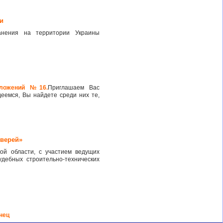
и
анения на территории Украины
дложений №16.
Приглашаем Вас
деемся, Вы найдете среди них те,
дверей»
ой области, с участием ведущих
дебных строительно-технических
нец