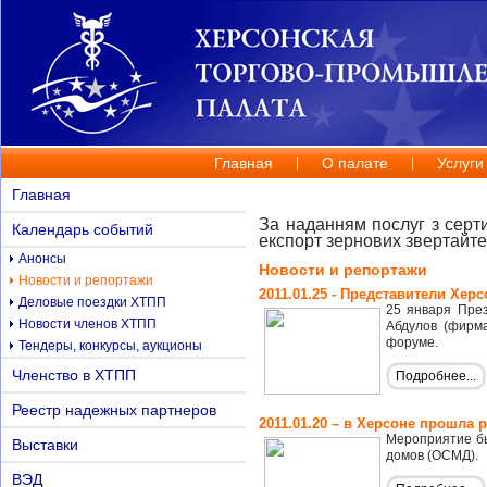
Главная
О палате
Услуги
Главная
За наданням послуг з серт
Календарь событий
експорт зернових звертайт
Анонсы
Новости и репортажи
Новости и репортажи
2011.01.25 - Представители Хе
Деловые поездки ХТПП
25 января Пре
Новости членов ХТПП
Абдулов (фирма
форуме.
Тендеры, конкурсы, аукционы
Членство в ХТПП
Подробнее...
Реестр надежных партнеров
2011.01.20 – в Херсоне прошл
Мероприятие бы
Выставки
домов (ОСМД).
ВЭД