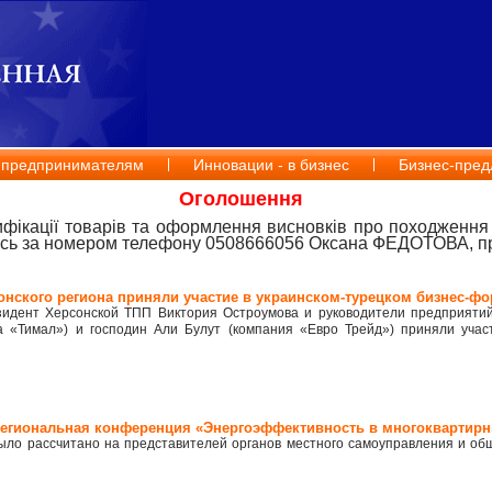
 предпринимателям
Инновации - в бизнес
Бизнес-пред
Оголошення
ифікації товарів та оформлення висновків про походження 
есь за номером телефону 0508666056 Оксана ФЕДОТОВА, пр
рсонского региона приняли участие в украинском-турецком бизнес-ф
зидент Херсонской ТПП Виктория Остроумова и руководители предприятий
 «Тимал») и господин Али Булут (компания «Евро Трейд») приняли участ
а региональная конференция «Энергоэффективность в многоквартир
ло рассчитано на представителей органов местного самоуправления и об