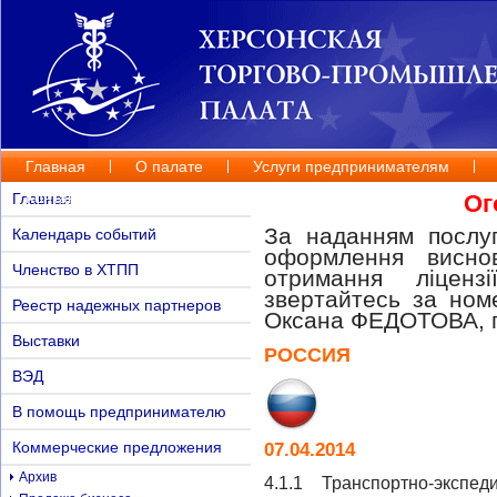
Главная
О палате
Услуги предпринимателям
Контакты
Главная
Ог
За наданням послуг
Календарь событий
оформлення висно
Членство в ХТПП
отримання ліценз
звертайтесь за но
Реестр надежных партнеров
Оксана ФЕДОТОВА, п
Выставки
РОССИЯ
ВЭД
В помощь предпринимателю
Коммерческие предложения
07.04.2014
Архив
4.1.1 Транспортно-экспе