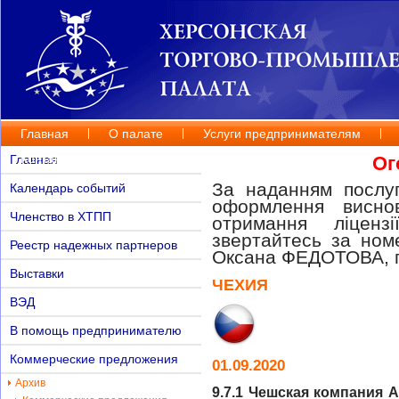
Главная
О палате
Услуги предпринимателям
Контакты
Главная
Ог
За наданням послуг
Календарь событий
оформлення висно
Членство в ХТПП
отримання ліценз
звертайтесь за но
Реестр надежных партнеров
Оксана ФЕДОТОВА, п
Выставки
ЧЕХИЯ
ВЭД
В помощь предпринимателю
Коммерческие предложения
01.09.2020
Архив
9.7.1 Чешская компания 