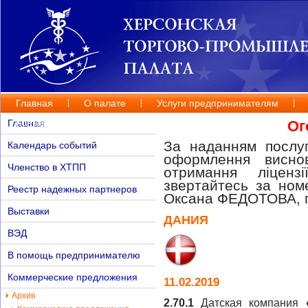
Главная
О палате
Услуги предпринимателям
Контакты
Главная
Ог
За наданням послуг
Календарь событий
оформлення висно
Членство в ХТПП
отримання ліценз
звертайтесь за но
Реестр надежных партнеров
Оксана ФЕДОТОВА, п
Выставки
ДАНИЯ
ВЭД
В помощь предпринимателю
Коммерческие предложения
11.02.2019
Архив
2.70.1
Датская компания