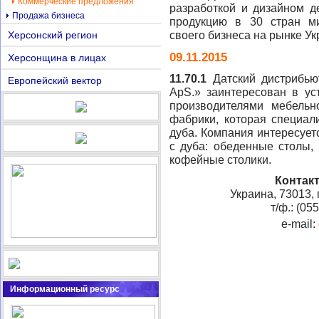
Коммерческие предложения
разработкой и дизайном де
Продажа бизнеса
продукцию в 30 стран м
Херсонский регион
своего бизнеса на рынке У
09.11.2015
Херсонщина в лицах
11.70.1
Датский дистрибью
Европейский вектор
ApS.» заинтересован в ус
производителями мебельн
фабрики, которая специал
дуба. Компания интересует
с дуба: обеденные столы,
кофейные столики.
Контак
Украина, 73013, 
т/ф.: (05
e-mail:
Информационный ресурс