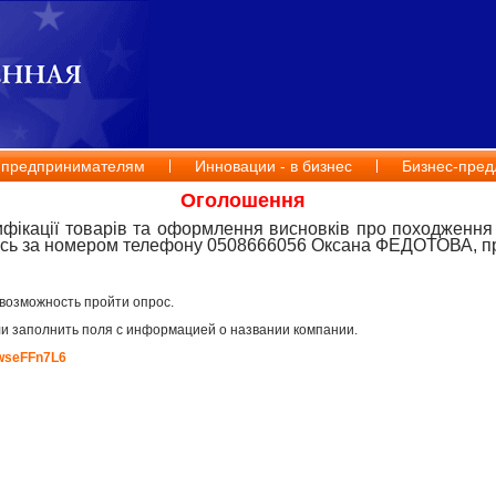
 предпринимателям
Инновации - в бизнес
Бизнес-пред
Оголошення
ифікації товарів та оформлення висновків про походження 
есь за номером телефону 0508666056 Оксана ФЕДОТОВА, пр
возможность пройти опрос.
и заполнить поля с информацией о названии компании.
NwseFFn7L6