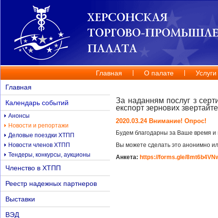
Главная
О палате
Услуги
Главная
За наданням послуг з серт
Календарь событий
експорт зернових звертайт
Анонсы
2020.03.24 Внимание! Опрос!
Новости и репортажи
Будем благодарны за Ваше время и 
Деловые поездки ХТПП
Новости членов ХТПП
Вы можете сделать это анонимно ил
Тендеры, конкурсы, аукционы
Анкета:
https://forms.gle/8mt6b4V
Членство в ХТПП
Реестр надежных партнеров
Выставки
ВЭД