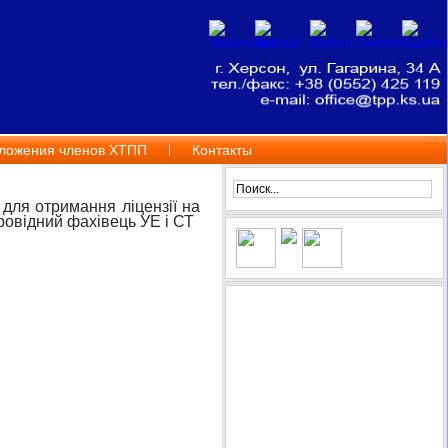
ложения членов ХТПП
Контакты
для отримання ліцензії на
овідний фахівець УЕ і СТ