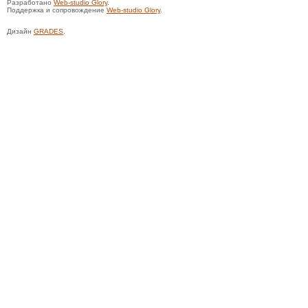
Разработано
Web-studio Glory
.
Поддержка и сопровождение
Web-studio Glory
.
Дизайн
GRADES
.