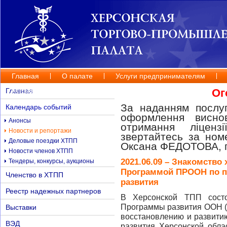
Главная
О палате
Услуги предпринимателям
Контакты
Главная
Ог
За наданням послуг
Календарь событий
оформлення висно
Анонсы
отримання ліценз
Новости и репортажи
звертайтесь за но
Деловые поездки ХТПП
Оксана ФЕДОТОВА, п
Новости членов ХТПП
2021.06.09 – Знакомство 
Тендеры, конкурсы, аукционы
Программой ПРООН по п
Членство в ХТПП
развития
Реестр надежных партнеров
В Херсонской ТПП состо
Программы развития ООН (
Выставки
восстановлению и развити
ВЭД
развития Херсонской обла