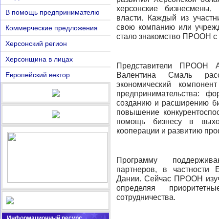
херсонские бизнесмены, 
В помощь предпринимателю
власти. Каждый из участн
свою компанию или учрежд
Коммерческие предложения
стало знакомство ПРООН с
Херсонский регион
Херсонщина в лицах
Представители ПРООН А
Европейский вектор
Валентина Смаль рас
экономический компонен
предпринимательства: ф
созданию и расширению б
повышение конкурентоспос
помощь бизнесу в выхо
кооперации и развитию пр
Программу поддержив
партнеров, в частности 
Дании. Сейчас ПРООН изуч
определяя приоритет
сотрудничества.
Информационный ресурс