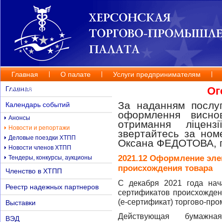
Главная
О палате
Услуги предпринимателям
Контакты
Главная
Ог
За наданням послуг
Календарь событий
оформлення висно
Анонсы
отримання ліценз
Новости и репортажи
звертайтесь за но
Деловые поездки ХТПП
Оксана ФЕДОТОВА, п
Новости членов ХТПП
2021.12 Оформление эл
Тендеры, конкурсы, аукционы
происхождения товара
Членство в ХТПП
С декабря 2021 года на
Реестр надежных партнеров
сертификатов происхождени
(е-сертификат) торгово-пр
Выставки
Действующая бумажна
ВЭД