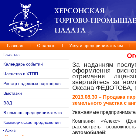
Главная
О палате
Услуги предпринимателям
Контакты
Главная
Ог
За наданням послуг
Календарь событий
оформлення висно
Членство в ХТПП
отримання ліценз
звертайтесь за но
Реестр надежных партнеров
Оксана ФЕДОТОВА, п
Выставки
2013.08.30 – Продажа па
земельного участка с анг
ВЭД
Уважаемые предпринимате
В помощь предпринимателю
Компания «Алекс» (Дон
Коммерческие предложения
рассмотреть возможнос
Архив
автомобилей: