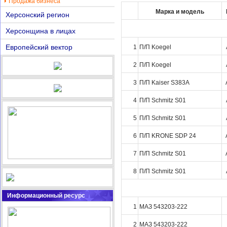
Продажа бизнеса
Марка и модель
Херсонский регион
Херсонщина в лицах
Европейский вектор
1
П/П Koegel
2
П/П Koegel
3
П/П Kaiser S383A
4
П/П Schmitz S01
5
П/П Schmitz S01
6
П/П KRONE SDP 24
7
П/П Schmitz S01
8
П/П Schmitz S01
Информационный ресурс
1
МАЗ 543203-222
2
МАЗ 543203-222