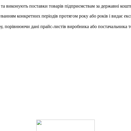
ів та виконують поставки товарів підприємствам за державні кошт
хуванням конкретних періодів протягом року або років і видає ек
ру, порівнюючи дані прайс-листів виробника або постачальника т