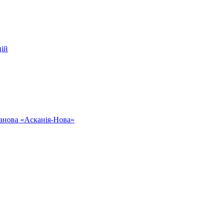
цій
ванова «Асканія-Нова»