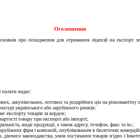
Оголошення
исновків про походження для отримання ліцензії на експорт 
 палати надає:
вих, закупівельних, оптових та роздрібних цін на різноманітну 
нктурі українського або зарубіжного ринків;
ас експорту товарів за кордон;
артості товару при експорті або імпорті;
яльність, види продукції, а також адресу, телефон, факс та ін.;
арубіжних фірм і компаній, опублікованим в бюлетенях комерці
, діючого законодавства, умов постачання товарів згідно з Інкоте