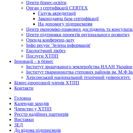
Центр бізнес-освіти
Орган з сертифікації CERTEX
Галузь акредитації
Законодавча база сертифікації
На допомогу підприємцям
Центр економіко-правових досліджень та консульта
Центр підтримки проектів регіонального розвитку
Оренда конференц-залу
Інфо ресурс 'Зелена інформація'
Екологічний лікбез
Послуги ХТПП
Інновації – в бізнес
Інститут зрошуваного землеробства НААН України
Інститут тваринництва степових районів ім. М.Ф.І
Херсонський національний технічний університет.
Бізнес-пропозиції членів ХТПП
Контакти
Головна
Календар заходів
Членство у ХТПП
Реєстр надійних партнерів
Виставки
ЗЕД
До відома підприємців