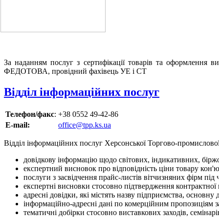
За наданням послуг з сертифікації товарів та оформлення в
ФЕДОТОВА, провідний фахівець УЕ і СТ
Відділ інформаційних послуг
Телефон/факс
:
+38 0552 49-42-86
E-mail:
office@tpp.ks.ua
Відділ інформаційних послуг Херсонської Торгово-промислової
довідкову інформацію щодо світових, індикативних, біржо
експертний висновок про відповідність ціни товару кон'ю
послуги з засвідчення прайс-листів вітчизняних фірм під ч
експертні висновки стосовно підтвердження контрактної в
адресні довідки, які містять назву підприємства, основну ді
інформаційно-адресні дані по комерційним пропозиціям з
тематичні добірки стосовно виставкових заходів, семінарів