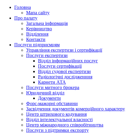
Головна
Мапа сайту
Про палату
Загальна інформація
Керівництво
Відділення
Контакти
Послуги підприємцям
Управління експертизи і сертифікації
Послуги експертизи
Відділ інформаційних послуг
Послуги сертифікації
Відділ судової експертизи
Радіологічні дослідженння
Карнети АТА
Послуги митного брокера
Юридичний відділ
Документи
Форс-мажорні обставини
Засвідчення документів комерційного характеру
Центр штрихового кодування
Відділ інтелектуальної власності
Центр міжнародного співробітництва
Послуги з підтримки експорту