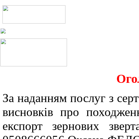
Ого
За наданням послуг з серт
висновків про походжен
експорт зернових звер