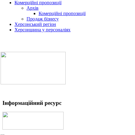
Комерційні пропозиції
Архів
Комерційні пропозиції
Продаж бізнесу
Херсонський регіон
Херсонщина у персоналіях
Інформаційний ресурс