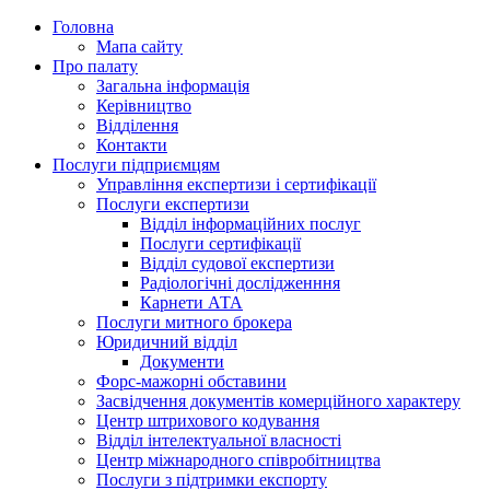
Головна
Мапа сайту
Про палату
Загальна інформація
Керівництво
Відділення
Контакти
Послуги підприємцям
Управління експертизи і сертифікації
Послуги експертизи
Відділ інформаційних послуг
Послуги сертифікації
Відділ судової експертизи
Радіологічні дослідженння
Карнети АТА
Послуги митного брокера
Юридичний відділ
Документи
Форс-мажорні обставини
Засвідчення документів комерційного характеру
Центр штрихового кодування
Відділ інтелектуальної власності
Центр міжнародного співробітництва
Послуги з підтримки експорту