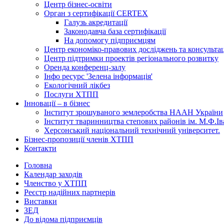
Центр бізнес-освіти
Орган з сертифікації CERTEX
Галузь акредитації
Законодавча база сертифікації
На допомогу підприємцям
Центр економіко-правових досліджень та консульта
Центр підтримки проектів регіонального розвитку
Оренда конференц-залу
Інфо ресурс 'Зелена інформація'
Екологічний лікбез
Послуги ХТПП
Інновації – в бізнес
Інститут зрошуваного землеробства НААН України
Інститут тваринництва степових районів ім. М.Ф.І
Херсонський національний технічний університет.
Бізнес-пропозиції членів ХТПП
Контакти
Головна
Календар заходів
Членство у ХТПП
Реєстр надійних партнерів
Виставки
ЗЕД
До відома підприємців