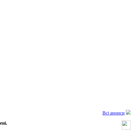
Всі анонси
ені.