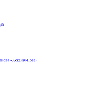
цій
ванова «Асканія-Нова»