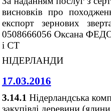
За наданням послуг з серт
висновків про походжен
експорт зернових звер
0508666056 Оксана ФЕДО
і СТ
НІДЕРЛАНДИ
17.03.2016
3.14.1
Нідерландська ком
закупівлі деревини (ялини