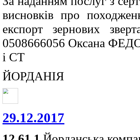
За наданням послуг з серт
висновків про походжен
експорт зернових звер
0508666056 Оксана ФЕДО
і СТ
ЙОРДАНІЯ
29.12.2017
12.61.1
Йорданська компа