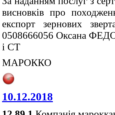
За наданням послуг з серт
висновків про походжен
експорт зернових звер
0508666056 Оксана ФЕДО
і СТ
МАРОККО
10.12.2018
12.89.1
Компанія мароккан