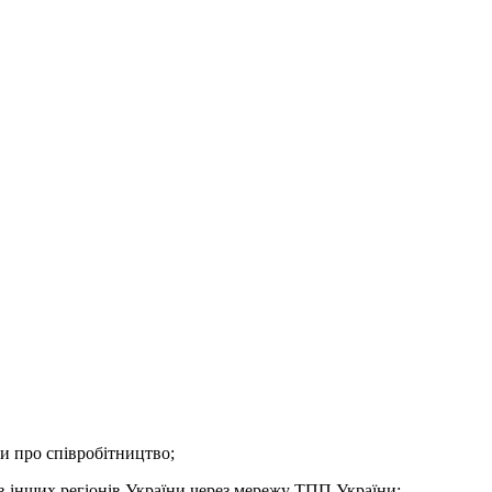
и про співробітництво;
в інших регіонів України через мережу ТПП України;