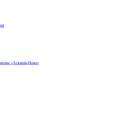
цій
ванова «Асканія-Нова»