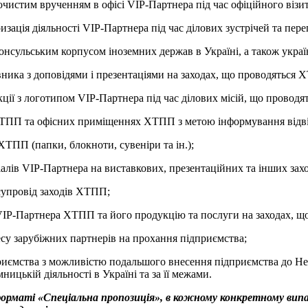
очистим врученням в офісі VIP-Партнера під час офіційного віз
ція діяльності VIP-Партнера під час ділових зустрічей та пере
 консульським корпусом іноземних держав в Україні, а також укр
ника з доповідями і презентаціями на заходах, що проводяться 
ції з логотипом VIP-Партнера під час ділових місій, що проводя
ХТПП та офісних приміщеннях ХТПП з метою інформування відві
ТПП (папки, блокноти, сувеніри та ін.);
алів VIP-Партнера на виставкових, презентаційних та інших за
супровід заходів ХТПП;
 VIP-Партнера ХТПП та його продукцію та послуги на заходах, щ
есу зарубіжних партнерів на прохання підприємства;
приємства з можливістю подальшого внесення підприємства до Не
ницькій діяльності в Україні та за її межами.
орматі «Спеціальна пропозиція», в кожному конкретному випа