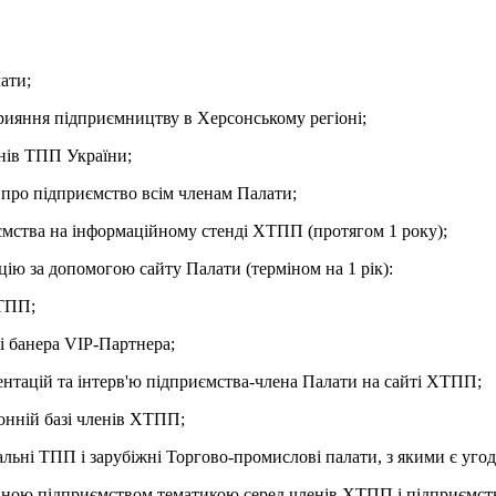
ати;
прияння підприємництву в Херсонському регіоні;
енів ТПП України;
 про підприємство всім членам Палати;
ємства на інформаційному стенді ХТПП (протягом 1 року);
ію за допомогою сайту Палати (терміном на 1 рік):
ХТПП;
 банера VIP-Партнера;
нтацій та інтерв'ю підприємства-члена Палати на сайті ХТПП;
онній базі членів ХТПП;
льні ТПП і зарубіжні Торгово-промислові палати, з якими є угод
ваною підприємством тематикою серед членів ХТПП і підприємст