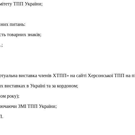
омітету ТПП України;
пних питань:
ть товарних знаків;
.;
іртуальна виставка членів ХТПП» на сайті Херсонської ТПП на п
х виставках в Україні та за кордоном;
ом року);
ключаючи ЗМІ ТПП України;
ПП.