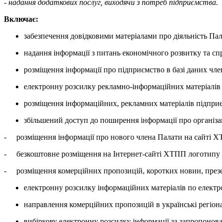
- надання додаткових послуг, виходячи з потреб підприємства.
Включає:
забезпечення довідковими матеріалами про діяльність Пал
надання інформації з питань економічного розвитку та с
розміщення інформації про підприємство в базі даних чл
електронну розсилку рекламно-інформаційних матеріалів
розміщення інформаційних, рекламних матеріалів підпри
збільшений доступ до поширення інформації про організац
- розміщення інформації про нового члена Палати на сайті 
- безкоштовне розміщення на Інтернет-сайті ХТПП логотипу і
- розміщення комерційних пропозицій, коротких новин, презе
електронну розсилку інформаційних матеріалів по електр
направлення комерційних пропозицій в українські регіона
вибіркову електронну розсилку інформації за запропоно