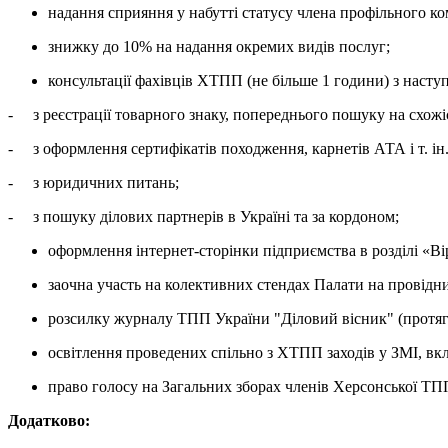
надання сприяння у набутті статусу члена профільного к
знижку до 10% на надання окремих видів послуг;
консультації фахівців ХТПП (не більше 1 години) з насту
- з реєстрації товарного знаку, попереднього пошуку на схожіс
- з оформлення сертифікатів походження, карнетів АТА і т. ін.
- з юридичних питань;
- з пошуку ділових партнерів в Україні та за кордоном;
оформлення інтернет-сторінки підприємства в розділі «В
заочна участь на колективних стендах Палати на провідни
розсилку журналу ТПП України "Діловий вісник" (протяг
освітлення проведених спільно з ХТПП заходів у ЗМІ, в
право голосу на Загальних зборах членів Херсонської Т
Додатково: