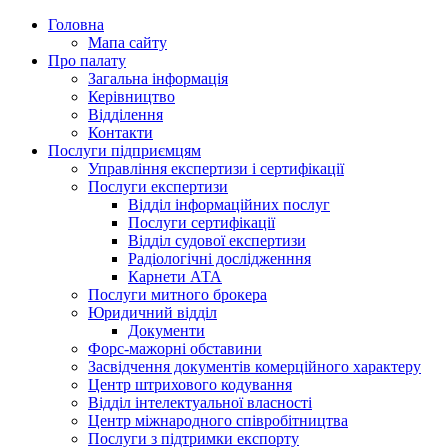
Головна
Мапа сайту
Про палату
Загальна інформація
Керівництво
Відділення
Контакти
Послуги підприємцям
Управління експертизи і сертифікації
Послуги експертизи
Відділ інформаційних послуг
Послуги сертифікації
Відділ судової експертизи
Радіологічні дослідженння
Карнети АТА
Послуги митного брокера
Юридичний відділ
Документи
Форс-мажорні обставини
Засвідчення документів комерційного характеру
Центр штрихового кодування
Відділ інтелектуальної власності
Центр міжнародного співробітництва
Послуги з підтримки експорту