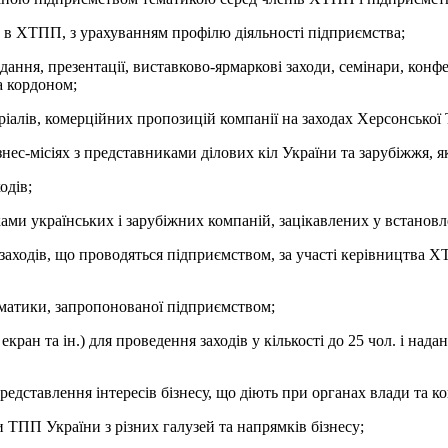
 в ХТПП, з урахуванням профілю діяльності підприємства;
ідання, презентації, виставково-ярмаркові заходи, семінари, конфе
за кордоном;
іалів, комерційних пропозицій компанії на заходах Херсонської
знес-місіях з представниками ділових кіл України та зарубіжжя, я
одів;
ками українських і зарубіжних компаній, зацікавлених у встановле
аходів, що проводяться підприємством, за участі керівництва Х
ематики, запропонованої підприємством;
ан та ін.) для проведення заходів у кількості до 25 чол. і нада
представлення інтересів бізнесу, що діють при органах влади та 
и ТПП України з різних галузей та напрямків бізнесу;