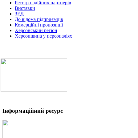
Реєстр надійних партнерів
Виставки
ЗЕД
До відома підприємців
Комерційні пропозиції
Херсонський регіон
Херсонщина у персоналіях
Інформаційний ресурс