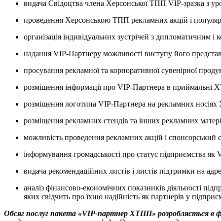
видача Свідоцтва члена Херсонської ТПП VIP-зразка з ур
проведення Херсонською ТПП рекламних акцій і популяриза
організація індивідуальних зустрічей з дипломатичним і
надання VIP-Партнеру можливості виступу його представ
просування рекламної та корпоративної сувенірної продук
розміщення інформації про VIP-Партнера в приймальні 
розміщення логотипа VIP-Партнера на рекламних носіях Х
розміщення рекламних стендів та інших рекламних матері
можливість проведення рекламних акцій і спонсорський 
інформування громадськості про статус підприємства як
видача рекомендаційних листів і листів підтримки на адр
аналіз фінансово-економічних показників діяльності під
яких свідчить про їхню надійність як партнерів у підприєм
Обсяг послуг пакета «VIP-партнер ХТПП» розробляється в ф