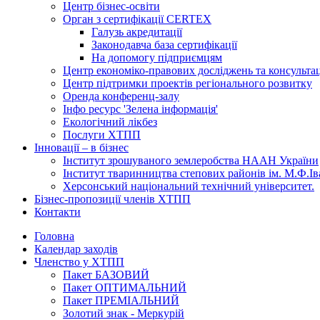
Центр бізнес-освіти
Орган з сертифікації CERTEX
Галузь акредитації
Законодавча база сертифікації
На допомогу підприємцям
Центр економіко-правових досліджень та консульта
Центр підтримки проектів регіонального розвитку
Оренда конференц-залу
Інфо ресурс 'Зелена інформація'
Екологічний лікбез
Послуги ХТПП
Інновації – в бізнес
Інститут зрошуваного землеробства НААН України
Інститут тваринництва степових районів ім. М.Ф.І
Херсонський національний технічний університет.
Бізнес-пропозиції членів ХТПП
Контакти
Головна
Календар заходів
Членство у ХТПП
Пакет БАЗОВИЙ
Пакет ОПТИМАЛЬНИЙ
Пакет ПРЕМІАЛЬНИЙ
Золотий знак - Меркурій