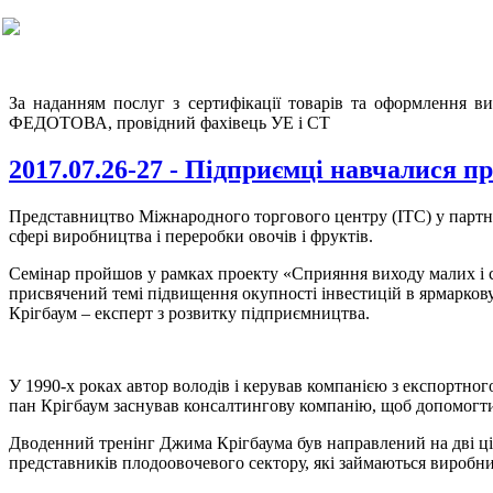
За наданням послуг з сертифікації товарів та оформлення в
ФЕДОТОВА, провідний фахівець УЕ і СТ
2017.07.26-27 - Підприємці навчалися 
Представництво Міжнародного торгового центру (ITC) у партн
сфері виробництва і переробки овочів і фруктів.
Семінар пройшов у рамках проекту «Сприяння виходу малих і с
присвячений темі підвищення окупності інвестицій в ярмаркову
Крігбаум – експерт з розвитку підприємництва.
У 1990-х роках автор володів і керував компанією з експортно
пан Крігбаум заснував консалтингову компанію, щоб допомогти
Дводенний тренінг Джима Крігбаума був направлений на дві цільо
представників плодоовочевого сектору, які займаються виробн