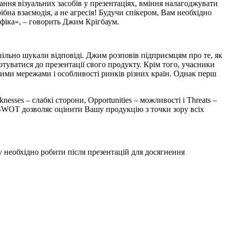
ання візуальних засобів у презентаціях, вміння налагоджувати
ібна взаємодія, а не агресія! Будучи спікером, Вам необхідно
афіка», – говорить Джим Крігбаум.
пільно шукали відповіді. Джим розповів підприємцям про те, як
отуватися до презентації свого продукту. Крім того, учасники
вими мережами і особливості ринків різних країн. Однак перш
sses – слабкі сторони, Opportunities – можливості і Threats –
 SWOT дозволяє оцінити Вашу продукцію з точки зору всіх
 необхідно робити після презентацій для досягнення