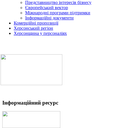
Представництво інтересів бізнесу
Європейський вектор
Міжнародні програми підтримки
Інформаційні документи
Комерційні пропозиції
Херсонський регіон
Херсонщина у персоналіях
Інформаційний ресурс