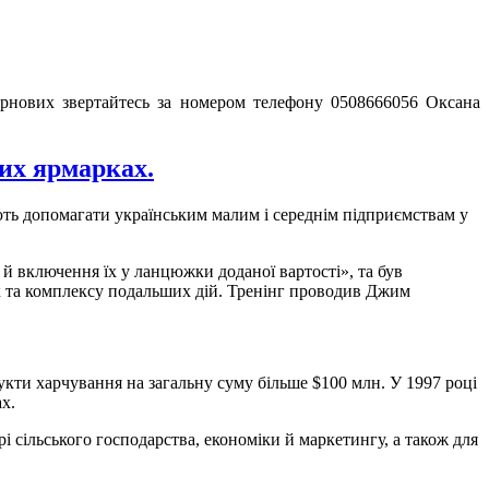
зернових звертайтесь за номером телефону 0508666056 Оксана
них ярмарках.
ь допомагати українським малим і середнім підприємствам у
й включення їх у ланцюжки доданої вартості», та був
ах та комплексу подальших дій. Тренінг проводив Джим
укти харчування на загальну суму більше $100 млн. У 1997 році
х.
рі сільського господарства, економіки й маркетингу, а також для