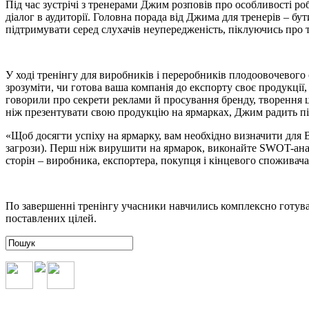
Під час зустрічі з тренерами Джим розповів про особливості ро
діалог в аудиторії. Головна порада від Джима для тренерів – бу
підтримувати серед слухачів неупередженість, піклуючись про т
У ході тренінгу для виробників і переробників плодоовочевого
зрозуміти, чи готова ваша компанія до експорту своє продукції,
говорили про секрети реклами й просування бренду, творення ц
ніж презентувати свою продукцію на ярмарках, Джим радить 
«Щоб досягти успіху на ярмарку, вам необхідно визначити для Ва
загрози). Перш ніж вирушити на ярмарок, виконайте SWOT-анал
сторін – виробника, експортера, покупця і кінцевого споживач
По завершенні тренінгу учасники навчились комплексно готуват
поставлених цілей.