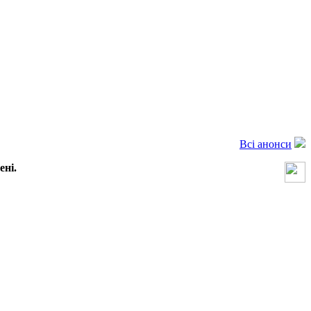
Всі анонси
ені.