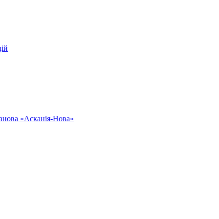
цій
ванова «Асканія-Нова»