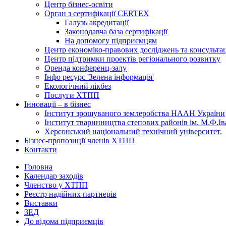
Центр бізнес-освіти
Орган з сертифікації CERTEX
Галузь акредитації
Законодавча база сертифікації
На допомогу підприємцям
Центр економіко-правових досліджень та консульта
Центр підтримки проектів регіонального розвитку
Оренда конференц-залу
Інфо ресурс 'Зелена інформація'
Екологічний лікбез
Послуги ХТПП
Інновації – в бізнес
Інститут зрошуваного землеробства НААН України
Інститут тваринництва степових районів ім. М.Ф.І
Херсонський національний технічний університет.
Бізнес-пропозиції членів ХТПП
Контакти
Головна
Календар заходів
Членство у ХТПП
Реєстр надійних партнерів
Виставки
ЗЕД
До відома підприємців