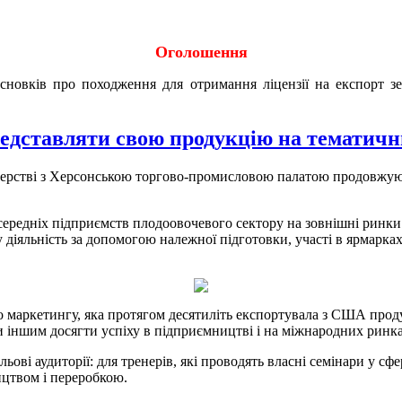
Оголошення
исновків про походження для отримання ліцензії на експорт 
представляти свою продукцію на тематич
ерстві з Херсонською торгово-промисловою палатою продовжуют
ередніх підприємств плодоовочевого сектору на зовнішні ринки 
 діяльність за допомогою належної підготовки, участі в ярмарк
го маркетингу, яка протягом десятиліть експортувала з США прод
 іншим досягти успіху в підприємництві і на міжнародних ринка
ві аудиторії: для тренерів, які проводять власні семінари у сфе
ицтвом і переробкою.