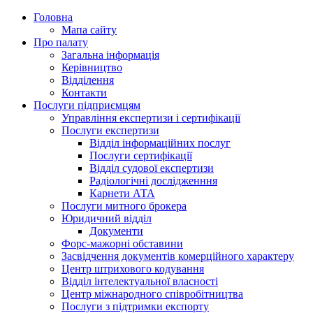
Головна
Мапа сайту
Про палату
Загальна інформація
Керівництво
Відділення
Контакти
Послуги підприємцям
Управління експертизи і сертифікації
Послуги експертизи
Відділ інформаційних послуг
Послуги сертифікації
Відділ судової експертизи
Радіологічні дослідженння
Карнети АТА
Послуги митного брокера
Юридичний відділ
Документи
Форс-мажорні обставини
Засвідчення документів комерційного характеру
Центр штрихового кодування
Відділ інтелектуальної власності
Центр міжнародного співробітництва
Послуги з підтримки експорту