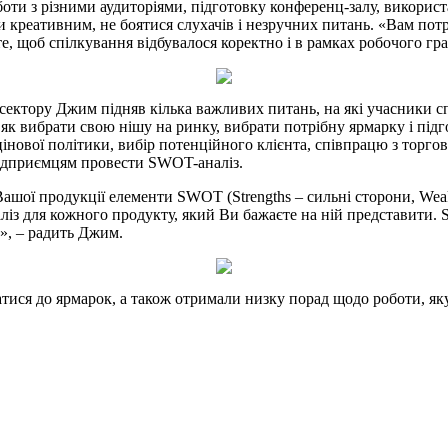
боти з різними аудиторіями, підготовку конференц-залу, використ
ти креативним, не боятися слухачів і незручних питань. «Вам потр
е, щоб спілкування відбувалося коректно і в рамках робочого гр
 сектору Джим підняв кілька важливих питань, на які учасники с
 як вибрати свою нішу на ринку, вибрати потрібну ярмарку і підг
інової політики, вибір потенційного клієнта, співпрацю з торго
підприємцям провести SWOT-аналіз.
шої продукції елементи SWOT (Strengths – сильні сторони, Weakne
із для кожного продукту, який Ви бажаєте на ній представити.
а», – радить Джим.
ися до ярмарок, а також отримали низку порад щодо роботи, яку