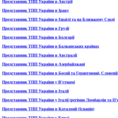
Представник ТПП України в Австрії
Представник ТПП України в Іраку
Представник ТПП України в Ізраїлі та на Близькому Сході
Представник ТПП України в Грузії
Представник ТПП України в Болгарії
Представник ТПП України в Балканських країнах
Представник ТПП України в Австралії
Представник ТПП України в Азербайджані
Представник ТПП України в Боснії та Герцеговині, Словенії
Представник ТПП України у В’єтнамі
Представник ТПП України в Італії
Представник ТПП України у Італії (регіони Ломбардія та П’
Представник ТПП України в Каталонії (Іспанія)
Представник ТПП України у Китаї