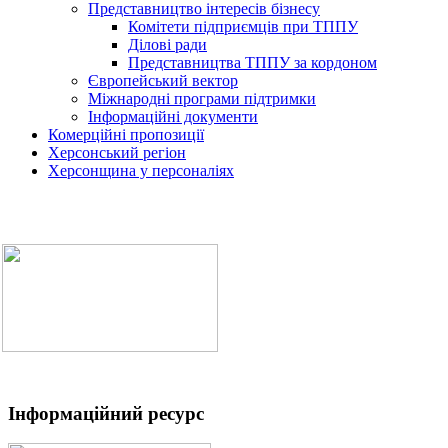
Представництво інтересів бізнесу
Комітети підприємців при ТППУ
Ділові ради
Представництва ТППУ за кордоном
Європейський вектор
Міжнародні програми підтримки
Інформаційні документи
Комерційні пропозиції
Херсонський регіон
Херсонщина у персоналіях
Інформаційний ресурс