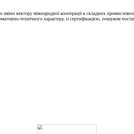
до зміни вектору міжнародної кооперації в складних промислови
ативно-технічного характеру, із сертифікацією, пошуком постач