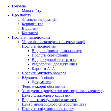
Головна
Мапа сайту
Про палату
Загальна інформація
Керівництво
Відділення
Контакти
Послуги підприємцям
Управління експертизи і сертифікації
Послуги експертизи
Відділ інформаційних послуг
Послуги сертифікації
Відділ судової експертизи
Радіологічні дослідженння
Карнети АТА
Послуги митного брокера
Юридичний відділ
Документи
Форс-мажорні обставини
Засвідчення документів комерційного характеру
Центр штрихового кодування
Відділ інтелектуальної власності
Центр міжнародного співробітництва
Послуги з підтримки експорту