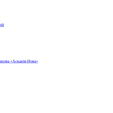
цій
ванова «Асканія-Нова»