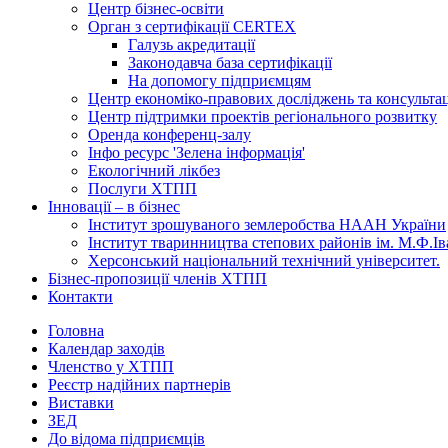
Центр бізнес-освіти
Орган з сертифікації CERTEX
Галузь акредитації
Законодавча база сертифікації
На допомогу підприємцям
Центр економіко-правових досліджень та консульта
Центр підтримки проектів регіонального розвитку
Оренда конференц-залу
Інфо ресурс 'Зелена інформація'
Екологічний лікбез
Послуги ХТПП
Інновації – в бізнес
Інститут зрошуваного землеробства НААН України
Інститут тваринництва степових районів ім. М.Ф.І
Херсонський національний технічний університет.
Бізнес-пропозиції членів ХТПП
Контакти
Головна
Календар заходів
Членство у ХТПП
Реєстр надійних партнерів
Виставки
ЗЕД
До відома підприємців