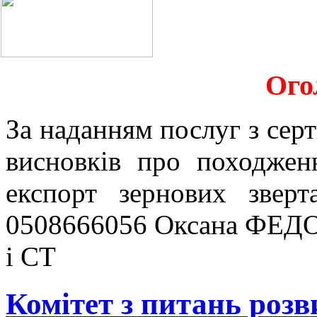
Ого
За наданням послуг з серт
висновків про походжен
експорт зернових звер
0508666056 Оксана ФЕДО
і СТ
Комітет з питань розв