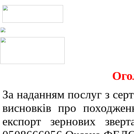
Ого
За наданням послуг з серт
висновків про походжен
експорт зернових звер