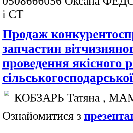
0508666056 Оксана ФЕДО
і СТ
Продаж конкурентос
запчастин вітчизняно
проведення якісного 
сільськогосподарської
КОБЗАРЬ Татяна , МА
Ознайомитися з
презента