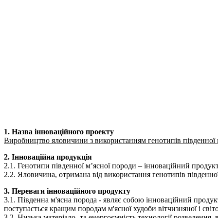
1. Назва інноваційного проекту
Виробництво яловичини з використанням генотипів південної м'
2. Інноваційна продукція
2.1. Генотипи південної м’ясної породи – інноваційний продукт
2.2. Яловичина, отримана від використання генотипів південної
3. Переваги інноваційного продукту
3.1. Південна м'ясна порода - являє собою інноваційний продук
поступається кращим породам м'ясної худоби вітчизняної і світо
3.2. Низька матеріало- та енергоємність технології розведення,