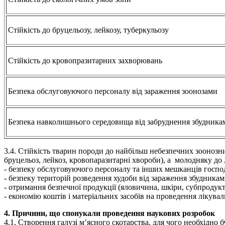
Стійкість до бруцельозу, лейкозу, туберкульозу
Стійкість до кровопразитарних захворювань
Безпека обслуговуючого персоналу від зараження зоонозами
Безпека навколишнього середовища від забруднення збудника
3.4. Стійкість тварин породи до найбільш небезпечних зоонозн
бруцельоз, лейкоз, кровопаразитарні хвороби), а молодняку д
- безпеку обслуговуючого персоналу та інших мешканців госпо
- безпеку територій розведення худоби від зараження збудника
- отримання безпечної продукції (яловичина, шкіри, субпродукт
- економію коштів і матеріальних засобів на проведення лікув
4. Причини, що спонукали проведення наукових розробок
4.1. Створення галузі м’ясного скотарства, для чого необхідно