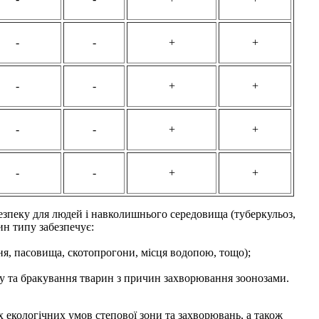
-
-
+
+
-
-
+
+
-
-
+
+
-
-
+
+
езпеку для людей і навколишнього середовища (туберкульоз,
н типу забезпечує:
ня, пасовища, скотопрогони, місця водопою, тощо);
яку та бракування тварин з причин захворювання зоонозами.
х екологічних умов степової зони та захворювань, а також