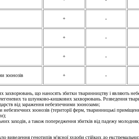
+
-
+
-
+
-
ми зоонозів
+
-
их захворювань, що наносять збитки тваринництву і являють неб
о легеневих та шлунково-кишкових захворювань. Розведення твари
дарств від зараження небезпечними зоонозами;
ми небезпечних зоонозів (території ферм, тваринницькі приміщен
и);
альних заходів, а також попередження збитків від падежу молодн
 було виведення генотипів м'ясної худоби стійких до екстремальни