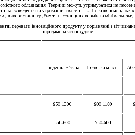
омісткого обладнання. Тварини можуть утримуватися на пасовища
ти на розведення та утримання тварин в 12-15 разів нижчі, ніж в
му використанні грубих та пасовищних кормів та мінімальному 
нтні переваги інноваційного продукту у порівнянні з вітчизня
породами м’ясної худоби
Південна м’ясна
Поліська м’ясна
Абе
950-1300
900-1100
550-600
550-600