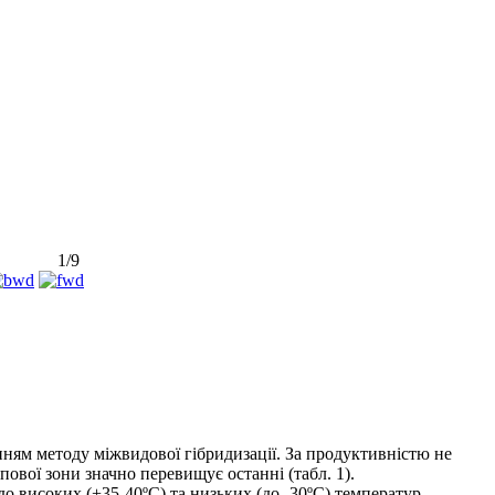
1/9
анням методу міжвидової гібридизації. За продуктивністю не
пової зони значно перевищує останні (табл. 1).
 до високих (+35-40ºС) та низьких (до -30ºС) температур