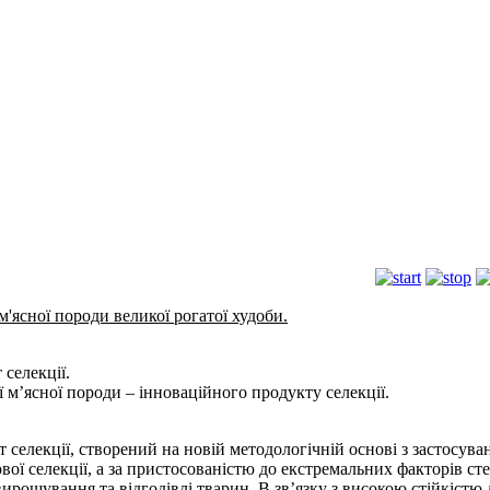
ясної породи великої рогатої худоби.
 селекції.
 м’ясної породи – інноваційного продукту селекції.
т селекції, створений на новій методологічній основі з застосув
вої селекції, а за пристосованістю до екстремальних факторів сте
 вирощування та відгодівлі тварин. В зв’язку з високою стійкістю