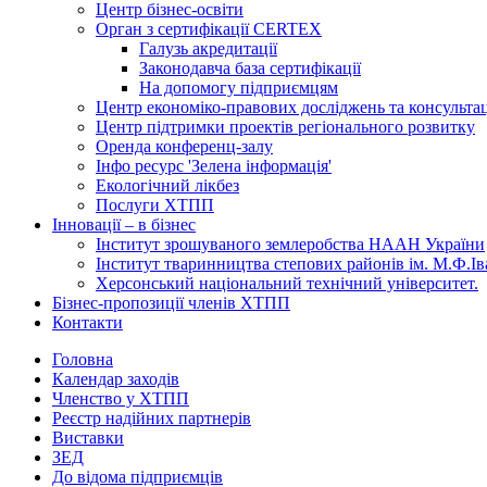
Центр бізнес-освіти
Орган з сертифікації CERTEX
Галузь акредитації
Законодавча база сертифікації
На допомогу підприємцям
Центр економіко-правових досліджень та консульта
Центр підтримки проектів регіонального розвитку
Оренда конференц-залу
Інфо ресурс 'Зелена інформація'
Екологічний лікбез
Послуги ХТПП
Інновації – в бізнес
Інститут зрошуваного землеробства НААН України
Інститут тваринництва степових районів ім. М.Ф.І
Херсонський національний технічний університет.
Бізнес-пропозиції членів ХТПП
Контакти
Головна
Календар заходів
Членство у ХТПП
Реєстр надійних партнерів
Виставки
ЗЕД
До відома підприємців