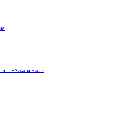
цій
ванова «Асканія-Нова»