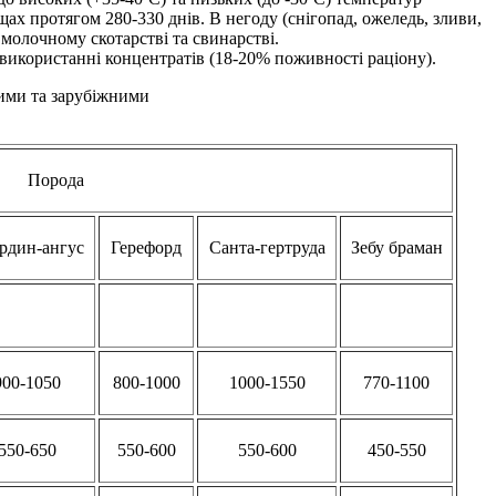
х протягом 280-330 днів. В негоду (снігопад, ожеледь, зливи,
 молочному скотарстві та свинарстві.
використанні концентратів (18-20% поживності раціону).
ними та зарубіжними
Порода
рдин-ангус
Герефорд
Санта-гертруда
Зебу браман
900-1050
800-1000
1000-1550
770-1100
550-650
550-600
550-600
450-550