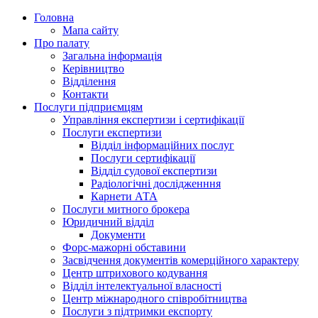
Головна
Мапа сайту
Про палату
Загальна інформація
Керівництво
Відділення
Контакти
Послуги підприємцям
Управління експертизи і сертифікації
Послуги експертизи
Відділ інформаційних послуг
Послуги сертифікації
Відділ судової експертизи
Радіологічні дослідженння
Карнети АТА
Послуги митного брокера
Юридичний відділ
Документи
Форс-мажорні обставини
Засвідчення документів комерційного характеру
Центр штрихового кодування
Відділ інтелектуальної власності
Центр міжнародного співробітництва
Послуги з підтримки експорту