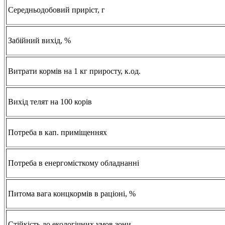
Середньодобовий приріст, г
Забійний вихід, %
Витрати кормів на 1 кг приросту, к.од.
Вихід телят на 100 корів
Потреба в кап. приміщеннях
Потреба в енергомісткому обладнанні
Питома вага концкормів в раціоні, %
Стійкість до екологічних умов зони