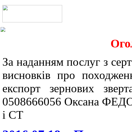
Ого
За наданням послуг з серт
висновків про походжен
експорт зернових звер
0508666056 Оксана ФЕДО
і СТ