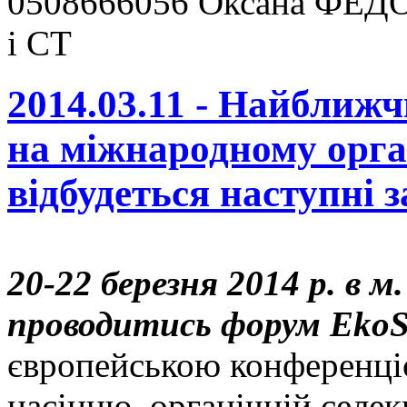
0508666056 Оксана ФЕДО
і СТ
2014.03.11 - Найближ
на міжнародному орг
відбудеться наступні з
20-22 березня 2014 р. в 
проводитись форум Eko
європейською конференці
насінню, органічній селек