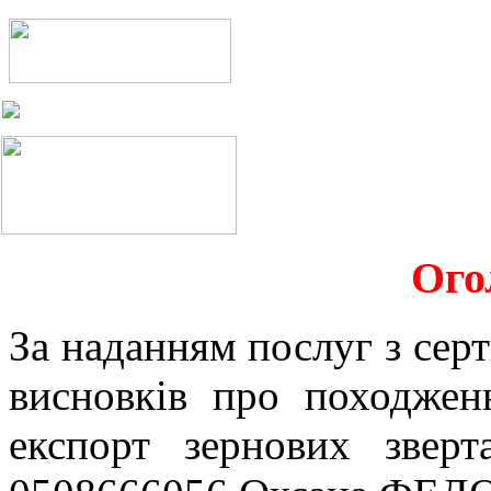
Ого
За наданням послуг з серт
висновків про походжен
експорт зернових звер