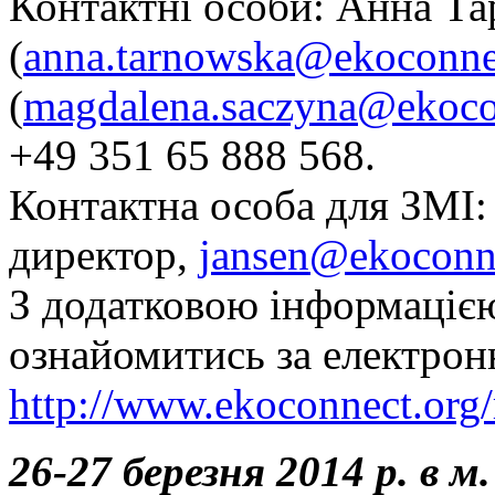
Контактні особи: Анна Та
(
anna.tarnowska@ekoconne
(
magdalena.saczyna@ekoco
+49 351 65 888 568.
Контактна особа для ЗМІ:
директор,
jansen@ekoconn
З додатковою інформаці
ознайомитись за електро
http://www.ekoconnect.org
26-27 березня 2014 р. в м