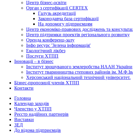
Центр бізнес-освіти
Орган з сертифікації CERTEX
Галузь акредитації
Законодавча база сертифікації
На допомогу підприємцям
Центр економіко-правових досліджень та консульта
Центр підтримки проектів регіонального розвитку
Оренда конференц-залу
Інфо ресурс 'Зелена інформація'
Екологічний лікбез
Послуги ХТПП
Інновації – в бізнес
Інститут зрошуваного землеробства НААН України
Інститут тваринництва степових районів ім. М.Ф.І
Херсонський національний технічний університет.
Бізнес-пропозиції членів ХТПП
Контакти
Головна
Календар заходів
Членство у ХТПП
Реєстр надійних партнерів
Виставки
ЗЕД
До відома підприємців