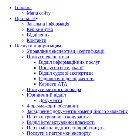
Головна
Мапа сайту
Про палату
Загальна інформація
Керівництво
Відділення
Контакти
Послуги підприємцям
Управління експертизи і сертифікації
Послуги експертизи
Відділ інформаційних послуг
Послуги сертифікації
Відділ судової експертизи
Радіологічні дослідженння
Карнети АТА
Послуги митного брокера
Юридичний відділ
Документи
Форс-мажорні обставини
Засвідчення документів комерційного характеру
Центр штрихового кодування
Відділ інтелектуальної власності
Центр міжнародного співробітництва
Послуги з підтримки експорту