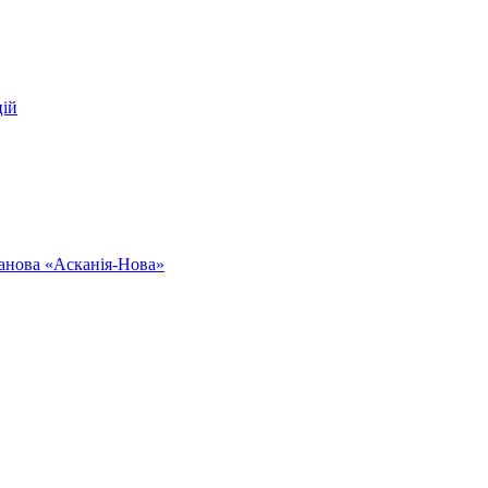
цій
ванова «Асканія-Нова»