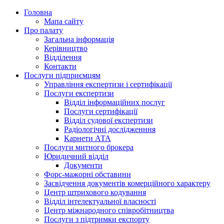
Головна
Мапа сайту
Про палату
Загальна інформація
Керівництво
Відділення
Контакти
Послуги підприємцям
Управління експертизи і сертифікації
Послуги експертизи
Відділ інформаційних послуг
Послуги сертифікації
Відділ судової експертизи
Радіологічні дослідженння
Карнети АТА
Послуги митного брокера
Юридичний відділ
Документи
Форс-мажорні обставини
Засвідчення документів комерційного характеру
Центр штрихового кодування
Відділ інтелектуальної власності
Центр міжнародного співробітництва
Послуги з підтримки експорту