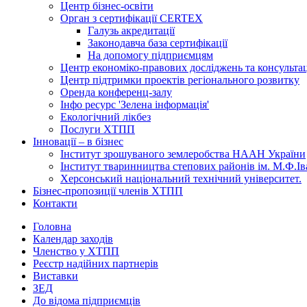
Центр бізнес-освіти
Орган з сертифікації CERTEX
Галузь акредитації
Законодавча база сертифікації
На допомогу підприємцям
Центр економіко-правових досліджень та консульта
Центр підтримки проектів регіонального розвитку
Оренда конференц-залу
Інфо ресурс 'Зелена інформація'
Екологічний лікбез
Послуги ХТПП
Інновації – в бізнес
Інститут зрошуваного землеробства НААН України
Інститут тваринництва степових районів ім. М.Ф.І
Херсонський національний технічний університет.
Бізнес-пропозиції членів ХТПП
Контакти
Головна
Календар заходів
Членство у ХТПП
Реєстр надійних партнерів
Виставки
ЗЕД
До відома підприємців