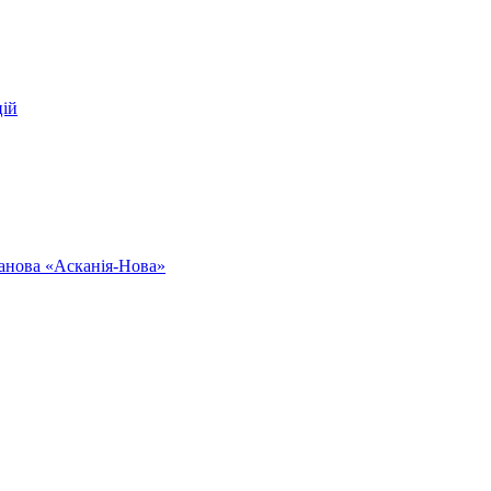
цій
ванова «Асканія-Нова»