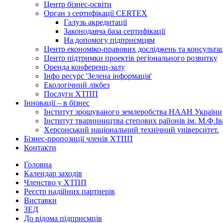
Центр бізнес-освіти
Орган з сертифікації CERTEX
Галузь акредитації
Законодавча база сертифікації
На допомогу підприємцям
Центр економіко-правових досліджень та консульта
Центр підтримки проектів регіонального розвитку
Оренда конференц-залу
Інфо ресурс 'Зелена інформація'
Екологічний лікбез
Послуги ХТПП
Інновації – в бізнес
Інститут зрошуваного землеробства НААН України
Інститут тваринництва степових районів ім. М.Ф.І
Херсонський національний технічний університет.
Бізнес-пропозиції членів ХТПП
Контакти
Головна
Календар заходів
Членство у ХТПП
Реєстр надійних партнерів
Виставки
ЗЕД
До відома підприємців