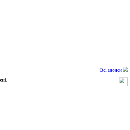
Всі анонси
ені.