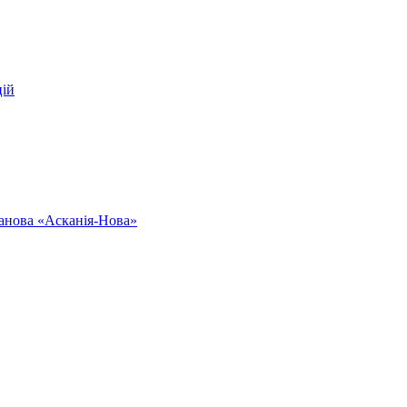
цій
ванова «Асканія-Нова»