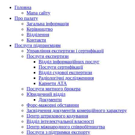
Головна
Мапа сайту
Про палату
Загальна інформація
Керівництво
Відділення
Контакти
Послуги підприємцям
Управління експертизи і сертифікації
Послуги експертизи
Відділ інформаційних послуг
Послуги сертифікації
Відділ судової експертизи
Радіологічні дослідженння
Карнети АТА
Послуги митного брокера
Юридичний відділ
Документи
Форс-мажорні обставини
Засвідчення документів комерційного характеру
Центр штрихового кодування
Відділ інтелектуальної власності
Центр міжнародного співробітництва
Послуги з підтримки експорту