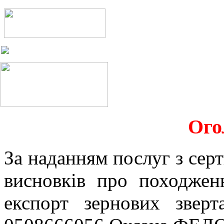
Ого
За наданням послуг з серт
висновків про походжен
експорт зернових звер