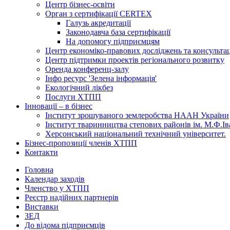
Центр бізнес-освіти
Орган з сертифікації CERTEX
Галузь акредитації
Законодавча база сертифікації
На допомогу підприємцям
Центр економіко-правових досліджень та консульта
Центр підтримки проектів регіонального розвитку
Оренда конференц-залу
Інфо ресурс 'Зелена інформація'
Екологічний лікбез
Послуги ХТПП
Інновації – в бізнес
Інститут зрошуваного землеробства НААН України
Інститут тваринництва степових районів ім. М.Ф.І
Херсонський національний технічний університет.
Бізнес-пропозиції членів ХТПП
Контакти
Головна
Календар заходів
Членство у ХТПП
Реєстр надійних партнерів
Виставки
ЗЕД
До відома підприємців