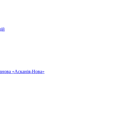
цій
ванова «Асканія-Нова»