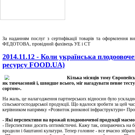
За наданням послуг з сертифікації товарів та оформлення в
ФЕДОТОВА, провідний фахівець УЕ і СТ
2014.11.12 - Коли українська плодоовоч
ресурсу FOOD.UA)
Кілька місяців тому Європейськ
як тимчасовий і, швидше всього, міг нагадувати певне тесту
сортом».
На жаль, це налагодження партнерських відносин було ускладне
сільськогосподарської продукції. Що вдалося зробити за цей ч
керівником напрямку «Розвиток ринкової інфраструктури» 
- Які перспективи на врожай плодоовочевої продукції маємо
- Перспективи досить оптимістичні. Кажу так, опираючись на б
вродили і баштанні культури. Тепер головне - все вчасно зібрати