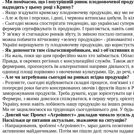
- Ми помічаємо, що і внутрішній ринок плодоовочевої продук
надходить у цьому році з Криму?
- Якщо згадувати кримську плодоовочеву продукцію, яку ми не 
- Але ж були і персики, і дині, і червона ялтинська цибуля. Їх к
- Сьогодні можна спостерігати тенденцію, що українські супер
фермерів сертифікувати їх продукцію. І трапляється, навіть сам
У зв'язку зі стагнацією ринків збуту, їх зміною постало питан
можна побачити вітчизняну «зелену продукцію» - різноманітні 
Україні вирощувати ту плодоовочеву продукцію, що користується
- Як допомогти тим сільгоспвиробникам, які з об'єктивних п
- На жаль, поки що цим професійно мало хто займається. Обл
Правда, в окремих регіонах є консультаційні служби. Також ак
фермерами, пропонують їм альтернативні напрями діяльності, в 
одиниці площі порівняно з овочевими культурами. Це, до речі, 
- Але чи затребувана сьогодні на ринках ягідна продукція?
- Розумієте, сьогодні відбуваються складні процеси, пов'язані
попередні роки багато консервованих овочів і фруктів йшло в 
заморожування продуктів. Треба думати, куди зорієнтувати ще 
Фермери, з якими довелося спілкуватися, в першу чергу, орієн
Україну, вони навіть лобіюють нашу продукцію на інших ринка
Ми не зациклюємося на труднощах сьогоднішнього дня. У будь-
- Довгий час Проект «Агроінвест» докладав чимало зусиль д
Наскільки це питання актуальне, зважаючи на ситуацію?
- Напрацювання, зроблені «Агроінвест», зараз дають позитивні
активними майданчиками. Потім ми пішли далі: почали надавати