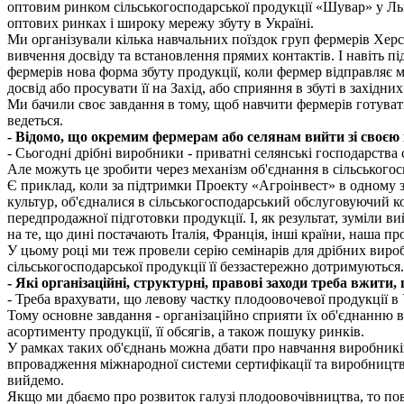
оптовим ринком сільськогосподарської продукції «Шувар» у Льв
оптових ринках і широку мережу збуту в Україні.
Ми організували кілька навчальних поїздок груп фермерів Херсон
вивчення досвіду та встановлення прямих контактів. І навіть п
фермерів нова форма збуту продукції, коли фермер відправляє 
досвід або просувати її на Захід, або сприяння в збуті в західни
Ми бачили своє завдання в тому, щоб навчити фермерів готувати 
ведеться.
- Відомо, що окремим фермерам або селянам вийти зі своє
- Сьогодні дрібні виробники - приватні селянські господарства
Але можуть це зробити через механізм об'єднання в сільського
Є приклад, коли за підтримки Проекту «Агроінвест» в одному з
культур, об'єдналися в сільськогосподарський обслуговуючий 
передпродажної підготовки продукції. І, як результат, зуміли 
на те, що дині постачають Італія, Франція, інші країни, наша 
У цьому році ми теж провели серію семінарів для дрібних вир
сільськогосподарської продукції її беззастережно дотримуються
- Які організаційні, структурні, правові заходи треба вжит
- Треба врахувати, що левову частку плодоовочевої продукції в
Тому основне завдання - організаційно сприяти їх об'єднанню 
асортименту продукції, її обсягів, а також пошуку ринків.
У рамках таких об'єднань можна дбати про навчання виробників,
впровадження міжнародної системи сертифікації та виробництва
вийдемо.
Якщо ми дбаємо про розвиток галузі плодоовочівництва, то по