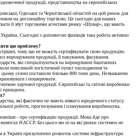
лодоовочевої продукції, представництва на європейських
овської, Одеської та Чернігівської областей на цей ринок для
 ринком на дистанційну торгівлю. Це сьогодні для наших
гувати її збут торговими агентами ринку «Шувар», що мають
жі України. Сьогодні з допомогою фахівців така робота активно
ішити цю проблему?
внутрішні, тому що не можуть сертифікувати свою продукцію.
ил вирощування продукції, її пакування, фасування.
подарств, які спеціалізуються на вирощуванні баштанних
орили невеликий логістичний пункт охолодження та
 в цьому сезоні поставили близько 800 тонн динь. Незважаючи
о враховувати і поширювати.
зпекою харчової продукції. Європейські та світові виробники
ці принципи.
іх?
дарства, які фактично не мають ніякого юридичного статусу.
пільної роботи, прогнозування і планування виробництва,
ловніше - про сертифікацію продукції. Мова йде про
 вимогах НАССР. Без цього ми ні на які ринки системно не
м в Україні призупинено розвиток системи інфраструктури