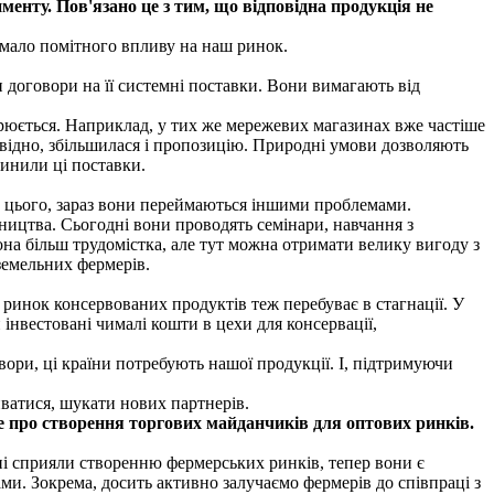
менту. Пов'язано це з тим, що відповідна продукція не
 мало помітного впливу на наш ринок.
 договори на її системні поставки. Вони вимагають від
ширюється. Наприклад, у тих же мережевих магазинах вже частіше
овідно, збільшилася і пропозицію. Природні умови дозволяють
пинили ці поставки.
 цього, зараз вони переймаються іншими проблемами.
ництва. Сьогодні вони проводять семінари, навчання з
она більш трудомістка, але тут можна отримати велику вигоду з
земельних фермерів.
і ринок консервованих продуктів теж перебуває в стагнації. У
інвестовані чималі кошти в цехи для консервації,
ори, ці країни потребують нашої продукції. І, підтримуючи
ватися, шукати нових партнерів.
де про створення торгових майданчиків для оптових ринків.
ні сприяли створенню фермерських ринків, тепер вони є
и. Зокрема, досить активно залучаємо фермерів до співпраці з