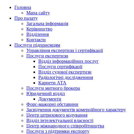
Головна
Мапа сайту
Про палату
Загальна інформація
Керівництво
Відділення
Контакти
Послуги підприємцям
Управління експертизи і сертифікації
Послуги експертизи
Відділ інформаційних послуг
Послуги сертифікації
Відділ судової експертизи
Радіологічні дослідженння
Карнети АТА
Послуги митного брокера
Юридичний відділ
Документи
Форс-мажорні обставини
Засвідчення документів комерційного характеру
Центр штрихового кодування
Відділ інтелектуальної власності
Центр міжнародного співробітництва
Послуги з підтримки експорту