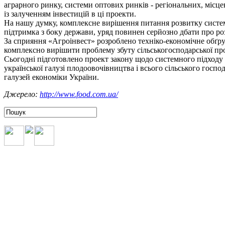
аграрного ринку, системи оптових ринків - регіональних, місце
із залученням інвестицій в ці проекти.
На нашу думку, комплексне вирішення питання розвитку систем
підтримка з боку держави, уряд повинен серйозно дбати про ро
За сприяння «Агроінвест» розроблено техніко-економічне обґру
комплексно вирішити проблему збуту сільськогосподарської прод
Сьогодні підготовлено проект закону щодо системного підход
української галузі плодоовочівництва і всього сільського госп
галузей економіки України.
Джерело:
http://www.food.com.ua/