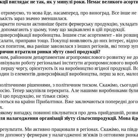
ції виглядає не так, як у минулі роки. Немає великого асорти
отримуємо, то мова йде, насамперед, про виноград. Все інше не
ількість зараз значно зменшилася.
маркети почали активніше брати фермерську продукцію, укладати
і допомагають у цьому, тому що зацікавлені в цій продукції.
ня диверсифікації виробництва. Іншим стає асортимент - він роз
салати, приправи тощо. Покупці виявляють до них інтерес, відп
 попитом, яка раніше завозилася з інших регіонів, які тепер зу
ричин втратили ринки збуту своєї продукції?
асним, районним департаментам агропромислового розвитку не до
тивізували роботу регіональні інститути агропромислового вироб
першу чергу, орієнтують їх на виробництво ягідної продукції. В
один із елементів диверсифікації виробництва, перш за все, мало
 з політичними рішеннями, з політичним тиском. Скажімо, сьогодн
Росію. Тепер закупівля перекрита. Але нашими виробниками були 
й цю продукцію, не тільки свіжу.
туються на країни Прибалтики. Вже заключаються попередні догов
х.
якому випадку, повинні піклуватися про день прийдешній, розви
ля налагодження організації збуту сільгосппродукції. Мова й
 результати. Ми активно працювали в регіонах. Скажімо, на півд
 допомогу фермерам у налагодженні зв'язків із оптовими ринкам