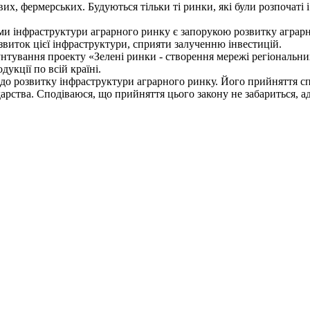
вих, фермерських. Будуються тільки ті ринки, які були розпочат
и інфраструктури аграрного ринку є запорукою розвитку аграрн
звиток цієї інфраструктури, сприяти залученню інвестицій.
нтування проекту «Зелені ринки - створення мережі регіональни
укції по всій країні.
у до розвитку інфраструктури аграрного ринку. Його прийняття
одарства. Сподіваюся, що прийняття цього закону не забариться, 