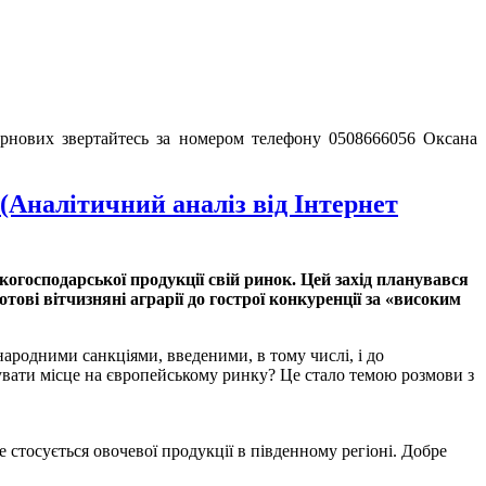
зернових звертайтесь за номером телефону 0508666056 Оксана
(Аналітичний аналіз від Інтернет
когосподарської продукції свій ринок. Цей захід планувався
ові вітчизняні аграрії до гострої конкуренції за «високим
ародними санкціями, введеними, в тому числі, і до
увати місце на європейському ринку? Це стало темою розмови з
стосується овочевої продукції в південному регіоні. Добре