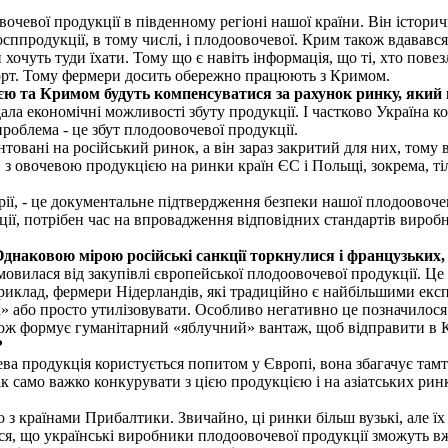
очевої продукції в південному регіоні нашої країни. Він історич
осппродукції, в тому числі, і плодоовочевої. Крим також вдавався
 хочуть туди їхати. Тому що є навіть інформація, що ті, хто пове
спорт. Тому фермери досить обережно працюють з Кримом.
ією та Кримом будуть компенсуватися за рахунок ринку, який 
ала економічні можливості збуту продукції. І частково Україна к
роблема - це збут плодоовочевої продукції.
нтовані на російський ринок, а він зараз закритий для них, том
 овочевою продукцією на ринки країн ЄС і Польщі, зокрема, тіль
ії, - це документальне підтвердження безпеки нашої плодоовочево
, потрібен час на впровадження відповідних стандартів виробни
Однаковою мірою російські санкції торкнулися і французьких,
ідмовилася від закупівлі європейської плодоовочевої продукції. Це
иклад, фермери Нідерландів, які традиційно є найбільшими екс
» або просто утилізовувати. Особливо негативно це позначилося
ож формує гуманітарний «яблучний» вантаж, щоб відправити в К
?
ва продукція користується попитом у Європі, вона збагачує тамт
 само важко конкурувати з цією продукцією і на азіатських ринк
з країнами Прибалтики. Звичайно, ці ринки більш вузькі, але їх
аюся, що українські виробники плодоовочевої продукції зможуть 