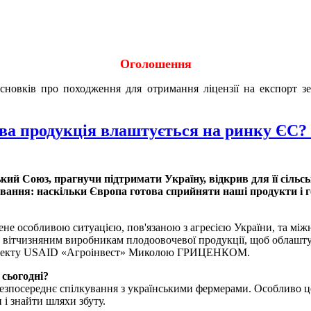
Оголошення
исновків про походження для отримання ліцензії на експорт 
ева продукція влаштується на ринку ЄС? 
ий Союз, прагнучи підтримати Україну, відкрив для її сільсь
вання: наскільки Європа готова сприйняти наші продукти і гот
не особливою ситуацією, пов'язаною з агресією України, та міжн
ас вітчизняним виробникам плодоовочевої продукції, щоб облашт
Проекту USAID «Агроінвест» Миколою ГРИЦЕНКОМ.
 сьогодні?
езпосереднє спілкування з українськими фермерами. Особливо це 
 і знайти шляхи збуту.