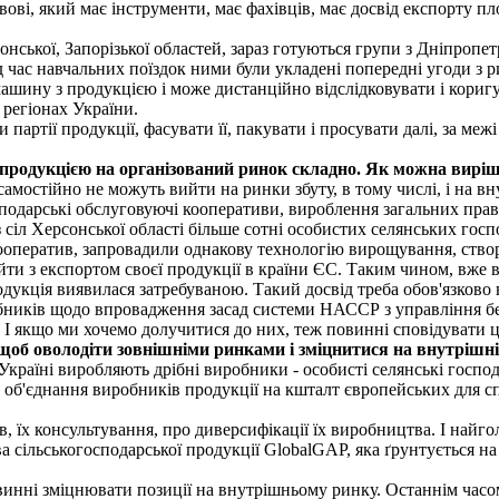
ові, який має інструменти, має фахівців, має досвід експорту п
ської, Запорізької областей, зараз готуються групи з Дніпропетр
ід час навчальних поїздок ними були укладені попередні угоди з
машину з продукцією і може дистанційно відслідковувати і кори
х регіонах України.
партії продукції, фасувати її, пакувати і просувати далі, за ме
ю продукцією на організований ринок складно. Як можна вир
 самостійно не можуть вийти на ринки збуту, в тому числі, і на 
сподарські обслуговуючі кооперативи, вироблення загальних прав
 сіл Херсонської області більше сотні особистих селянських гос
кооператив, запровадили однакову технологію вирощування, ств
вийти з експортом своєї продукції в країни ЄС. Таким чином, вже
продукція виявилася затребуваною. Такий досвід треба обов'язков
обників щодо впровадження засад системи НАССР з управління бе
. І якщо ми хочемо долучитися до них, теж повинні сповідувати 
и, щоб оволодіти зовнішніми ринками і зміцнитися на внутрішн
 Україні виробляють дрібні виробники - особисті селянські госпо
в об'єднання виробників продукції на кшталт європейських для с
 їх консультування, про диверсифікації їх виробництва. І найго
 сільськогосподарської продукції GlobalGAP, яка ґрунтується на
винні зміцнювати позиції на внутрішньому ринку. Останнім часо