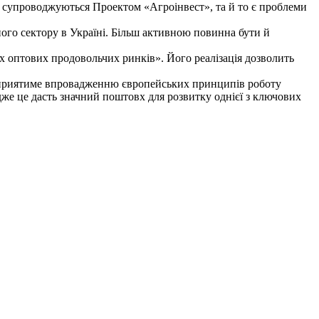
і і супроводжуються Проектом «Агроінвест», та й то є проблеми
ого сектору в Україні. Більш активною повинна бути й
х оптових продовольчих ринків». Його реалізація дозволить
 сприятиме впровадженню європейських принципів роботу
адже це дасть значний поштовх для розвитку однієї з ключових