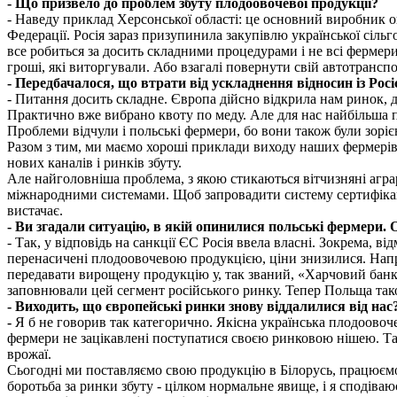
- Що призвело до проблем збуту плодоовочевої продукції?
- Наведу приклад Херсонської області: це основний виробник ов
Федерації. Росія зараз призупинила закупівлю української сільг
все робиться за досить складними процедурами і не всі фермери
гроші, які виторгували. Або взагалі повернути свій автотран
- Передбачалося, що втрати від ускладнення відносин із Рос
- Питання досить складне. Європа дійсно відкрила нам ринок, д
Практично вже вибрано квоту по меду. Але для нас найбільша п
Проблеми відчули і польські фермери, бо вони також були зоріє
Разом з тим, ми маємо хороші приклади виходу наших фермерів з
нових каналів і ринків збуту.
Але найголовніша проблема, з якою стикаються вітчизняні аграр
міжнародними системами. Щоб запровадити систему сертифікації
вистачає.
- Ви згадали ситуацію, в якій опинилися польські фермери. 
- Так, у відповідь на санкції ЄС Росія ввела власні. Зокрема, в
перенасичені плодоовочевою продукцією, ціни знизилися. Напр
передавати вирощену продукцію у, так званий, «Харчовий банк
заповнювали цей сегмент російського ринку. Тепер Польща так
- Виходить, що європейські ринки знову віддалилися від нас
-
Я б не говорив так категорично. Якісна українська плодоовоче
фермери не зацікавлені поступатися своєю ринковою нішею. Так
врожаї.
Сьогодні ми поставляємо свою продукцію в Білорусь, працюємо 
боротьба за ринки збуту - цілком нормальне явище, і я сподів