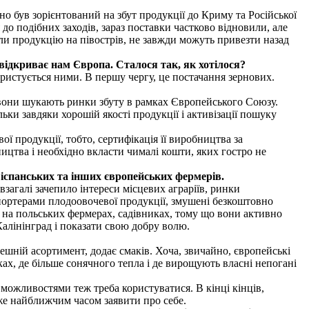
но був зорієнтований на збут продукції до Криму та Російської
 до подібних заходів, зараз поставки частково відновили, але
зли продукцію на півострів, не завжди можуть привезти назад
відкриває нам Європа. Сталося так, як хотілося?
ористується ними. В першу чергу, це постачання зернових.
у вони шукають ринки збуту в рамках Європейського Союзу.
ки завдяки хорошій якості продукції і активізації пошуку
ї продукції, тобто, сертифікація її виробництва за
цтва і необхідно вкласти чималі кошти, яких гостро не
 іспанських та інших європейських фермерів.
 взагалі зачепило інтереси місцевих аграріїв, ринки
портерами плодоовочевої продукції, змушені безкоштовно
 на польських фермерах, садівниках, тому що вони активно
алінінград і показати свою добру волю.
ешній асортимент, додає смаків. Хоча, звичайно, європейські
ах, де більше сонячного тепла і де вирощують власні непогані
 можливостями теж треба користуватися. В кінці кінців,
вже найближчим часом заявити про себе.