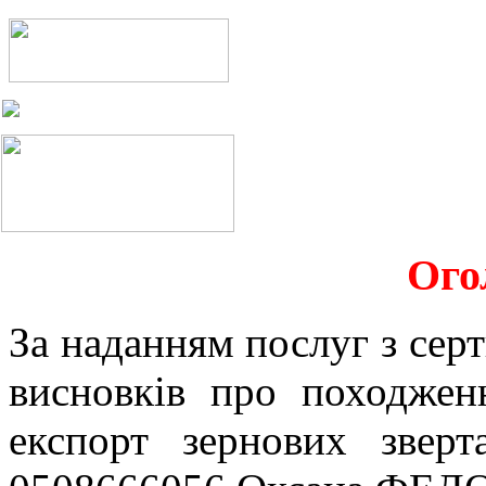
Ого
За наданням послуг з серт
висновків про походжен
експорт зернових звер