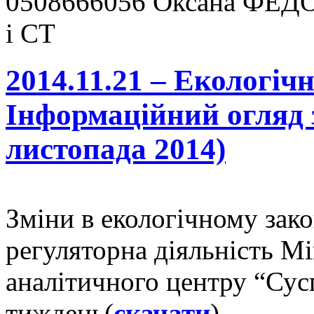
0508666056 Оксана ФЕДО
і СТ
2014.11.21 – Екологіч
Інформаційний огляд 
листопада 2014)
Зміни в екологічному зако
регуляторна діяльність М
аналітичного центру “Сусп
тиждень(
скачати
)