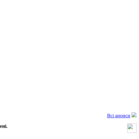
Всі анонси
ені.