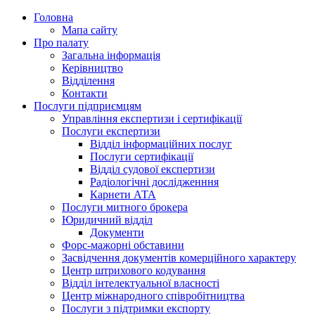
Головна
Мапа сайту
Про палату
Загальна інформація
Керівництво
Відділення
Контакти
Послуги підприємцям
Управління експертизи і сертифікації
Послуги експертизи
Відділ інформаційних послуг
Послуги сертифікації
Відділ судової експертизи
Радіологічні дослідженння
Карнети АТА
Послуги митного брокера
Юридичний відділ
Документи
Форс-мажорні обставини
Засвідчення документів комерційного характеру
Центр штрихового кодування
Відділ інтелектуальної власності
Центр міжнародного співробітництва
Послуги з підтримки експорту