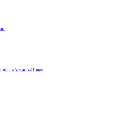
цій
ванова «Асканія-Нова»