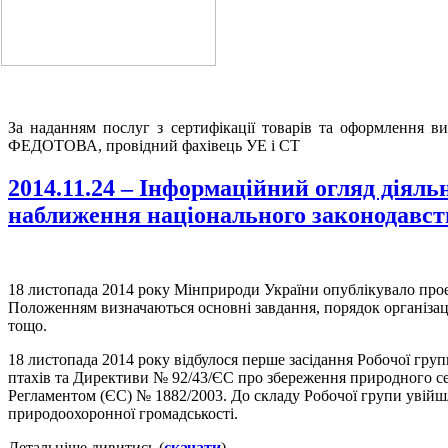
За наданням послуг з сертифікації товарів та оформлення в
ФЕДОТОВА, провідний фахівець УЕ і СТ
2014.11.24 – Інформаційний огляд діяль
наближення національного законодавства
18 листопада 2014 року Мінприроди України опублікувало про
Положенням визначаються основні завдання, порядок організаці
тощо.
18 листопада 2014 року відбулося перше засідання Робочої гр
птахів та Директиви № 92/43/ЄС про збереження природного с
Регламентом (ЄС) № 1882/2003. До складу Робочої групи увійшл
природоохоронної громадськості.
Детальніше дивитись (
скачати
).