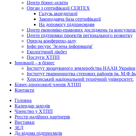
Центр бізнес-освіти
Орган з сертифікації CERTEX
Галузь акредитації
Законодавча база сертифікації
На допомогу підприємцям
Центр економіко-правових досліджень та консульта
Центр підтримки проектів регіонального розвитку
Оренда конференц-залу
Інфо ресурс 'Зелена інформація'
Екологічний лікбез
Послуги ХТПП
Інновації – в бізнес
Інститут зрошуваного землеробства НААН України
Інститут тваринництва степових районів ім. М.Ф.І
Херсонський національний технічний університет.
Бізнес-пропозиції членів ХТПП
Контакти
Головна
Календар заходів
Членство у ХТПП
Реєстр надійних партнерів
Виставки
ЗЕД
До відома підприємців