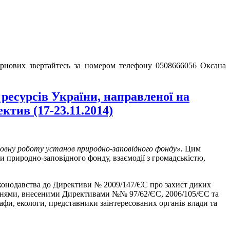
зернових звертайтесь за номером телефону 0508666056 Оксана
 ресурсів України, направленої на
ктив (17-23.11.2014)
ховну роботу установ природно-заповідного фонду».
Цим
и природно-заповідного фонду, взаємодії з громадськістю,
законодавства до Директиви № 2009/147/ЄС про захист диких
неннями, внесеними Директивами №№ 97/62/ЄС, 2006/105/ЄС та
афи, екологи, представники заінтересованих органів влади та