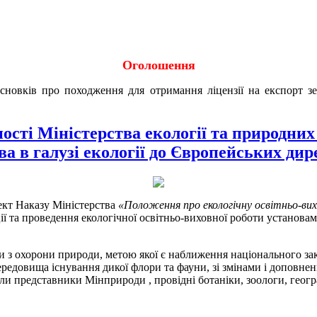
Оголошення
исновків про походження для отримання ліцензії на експорт 
ності Міністерства екології та природних
 в галузі екології до Європейських дире
ект Наказу Міністерства
«Положення про екологічну освітньо-ви
ї та проведення екологічної освітньо-виховної роботи установам
упи з охорони природи, метою якої є наближення національного 
ередовища існування дикої флори та фауни, зі змінами і допов
и представники Мінприроди , провідні ботаніки, зоологи, геогр