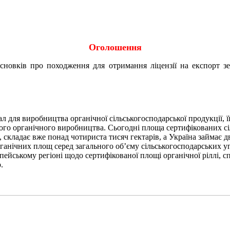
Оголошення
исновків про походження для отримання ліцензії на експорт 
л для виробництва органічної сільськогосподарської продукції, 
ного органічного виробництва. Сьогодні площа сертифікованих сі
, складає вже понад чотириста тисяч гектарів, а Україна займає д
ганічних площ серед загального об’єму сільськогосподарських уг
пейському регіоні щодо сертифікованої площі органічної ріллі, 
.