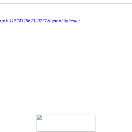
t=pcb.1177432562320277&type=3&theater