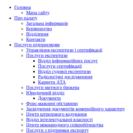
Головна
Мапа сайту
Про палату
Загальна інформація
Керівництво
Відділення
Контакти
Послуги підприємцям
Управління експертизи і сертифікації
Послуги експертизи
Відділ інформаційних послуг
Послуги сертифікації
Відділ судової експертизи
Радіологічні дослідженння
Карнети АТА
Послуги митного брокера
Юридичний відділ
Документи
Форс-мажорні обставини
Засвідчення документів комерційного характеру
Центр штрихового кодування
Відділ інтелектуальної власності
Центр міжнародного співробітництва
Послуги з підтримки експорту