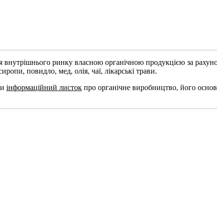
ня внутрішнього ринку власною органічною продукцією за рахун
иропи, повидло, мед, олія, чаї, лікарські трави.
ли
інформаційний листок
про органічне виробництво, його основн