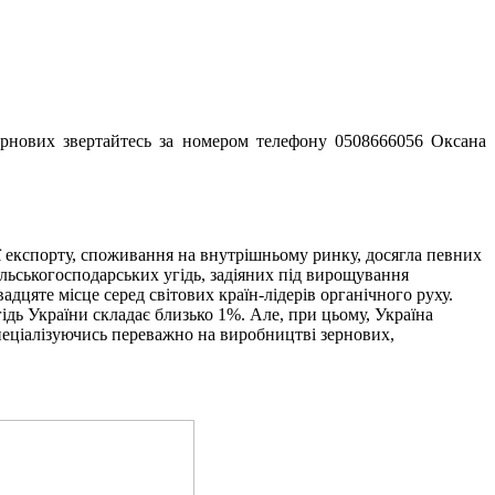
зернових звертайтесь за номером телефону 0508666056 Оксана
її експорту, споживання на внутрішньому ринку, досягла певних
льськогосподарських угідь, задіяних під вирощування
вадцяте місце серед світових країн-лідерів органічного руху.
ідь України складає близько 1%. Але, при цьому, Україна
спеціалізуючись переважно на виробництві зернових,