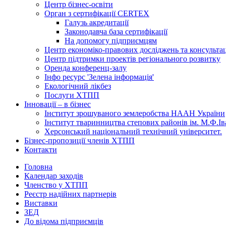
Центр бізнес-освіти
Орган з сертифікації CERTEX
Галузь акредитації
Законодавча база сертифікації
На допомогу підприємцям
Центр економіко-правових досліджень та консульта
Центр підтримки проектів регіонального розвитку
Оренда конференц-залу
Інфо ресурс 'Зелена інформація'
Екологічний лікбез
Послуги ХТПП
Інновації – в бізнес
Інститут зрошуваного землеробства НААН України
Інститут тваринництва степових районів ім. М.Ф.І
Херсонський національний технічний університет.
Бізнес-пропозиції членів ХТПП
Контакти
Головна
Календар заходів
Членство у ХТПП
Реєстр надійних партнерів
Виставки
ЗЕД
До відома підприємців