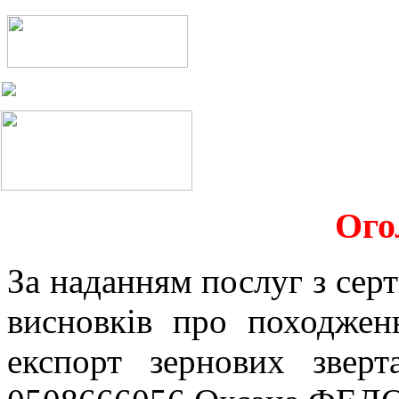
Ого
За наданням послуг з серт
висновків про походжен
експорт зернових звер