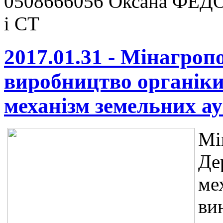
0508666056 Оксана ФЕДО
і СТ
2017.01.31 - Мінагроп
виробництво органіки
механізм земельних ау
Мі
Де
ме
ви