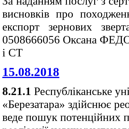
За наданням послуг з серт
висновків про походжен
експорт зернових звер
0508666056 Оксана ФЕДО
і СТ
15.08.2018
8.21.1
Республіканське ун
«Березатара» здійснює ре
веде пошук потенційних п