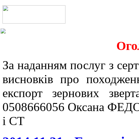
Ого
За наданням послуг з серт
висновків про походжен
експорт зернових звер
0508666056 Оксана ФЕДО
і СТ