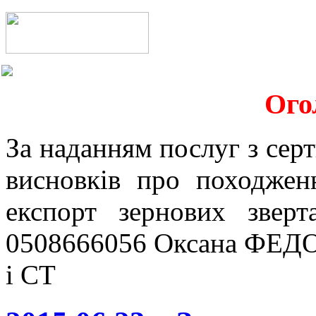
Ого
За наданням послуг з серт
висновків про походжен
експорт зернових звер
0508666056 Оксана ФЕДО
і СТ