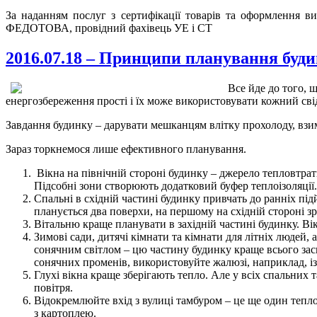
За наданням послуг з сертифікації товарів та оформлення в
ФЕДОТОВА, провідний фахівець УЕ і СТ
2016.07.18 – Принципи планування буди
Все йде до того, 
енергозбереження прості і їх може використовувати кожний сві
Завдання будинку – дарувати мешканцям влітку прохолоду, взим
Зараз торкнемося лише ефективного планування.
Вікна на північній стороні будинку – джерело тепловтрати
Підсобні зони створюють додатковий буфер теплоізоляції.
Спальні в східній частині будинку привчать до ранніх пі
планується два поверхи, на першому на східній стороні 
Вітальню краще планувати в західній частині будинку. В
Зимові сади, дитячі кімнати та кімнати для літніх людей, 
сонячним світлом – цю частину будинку краще всього заск
сонячних променів, використовуйте жалюзі, наприклад, і
Глухі вікна краще зберігають тепло. Але у всіх спальни
повітря.
Відокремлюйте вхід з вулиці тамбуром – це ще один тепло
з картоплею.