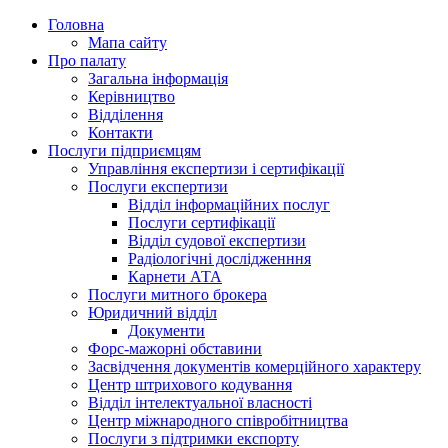
Головна
Мапа сайту
Про палату
Загальна інформація
Керівництво
Відділення
Контакти
Послуги підприємцям
Управління експертизи і сертифікації
Послуги експертизи
Відділ інформаційних послуг
Послуги сертифікації
Відділ судової експертизи
Радіологічні дослідженння
Карнети АТА
Послуги митного брокера
Юридичний відділ
Документи
Форс-мажорні обставини
Засвідчення документів комерційного характеру
Центр штрихового кодування
Відділ інтелектуальної власності
Центр міжнародного співробітництва
Послуги з підтримки експорту