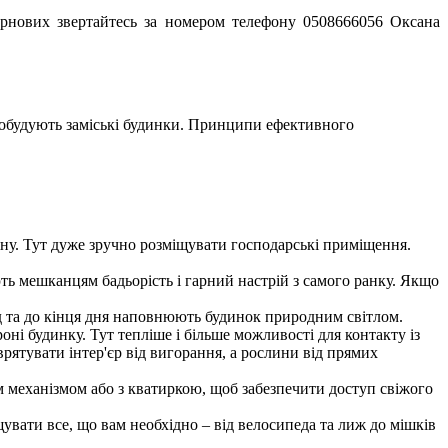
зернових звертайтесь за номером телефону 0508666056 Оксана
, побудують заміські будинки. Принципи ефективного
тіну. Тут дуже зручно розміщувати господарські приміщення.
ть мешканцям бадьорість і гарний настрій з самого ранку. Якщо
ад та до кінця дня наповнюють будинок природним світлом.
оні будинку. Тут тепліше і більше можливості для контакту із
рятувати інтер'єр від вигорання, а рослини від прямих
м механізмом або з кватиркою, щоб забезпечити доступ свіжого
увати все, що вам необхідно – від велосипеда та лиж до мішків