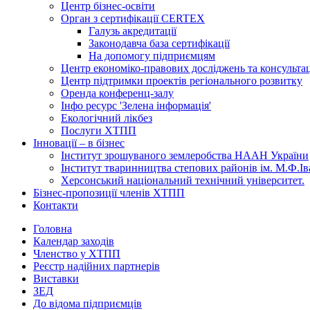
Центр бізнес-освіти
Орган з сертифікації CERTEX
Галузь акредитації
Законодавча база сертифікації
На допомогу підприємцям
Центр економіко-правових досліджень та консульта
Центр підтримки проектів регіонального розвитку
Оренда конференц-залу
Інфо ресурс 'Зелена інформація'
Екологічний лікбез
Послуги ХТПП
Інновації – в бізнес
Інститут зрошуваного землеробства НААН України
Інститут тваринництва степових районів ім. М.Ф.І
Херсонський національний технічний університет.
Бізнес-пропозиції членів ХТПП
Контакти
Головна
Календар заходів
Членство у ХТПП
Реєстр надійних партнерів
Виставки
ЗЕД
До відома підприємців