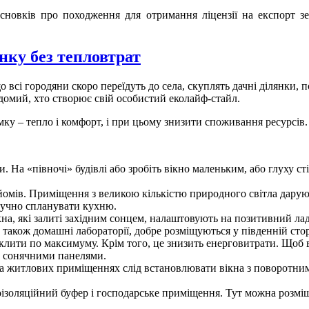
исновків про походження для отримання ліцензії на експорт 
нку без тепловтрат
що всі городяни скоро переїдуть до села, скуплять дачні ділянки
домий, хто створює свій особистий еколайф-стайл.
ку – тепло і комфорт, і при цьому знизити споживання ресурсів.
. На «півночі» будівлі або зробіть вікно маленьким, або глуху с
дйомів. Приміщення з великою кількістю природного світла дарую
зручно спланувати кухню.
ікна, які залиті західним сонцем, налаштовують на позитивний л
а також домашні лабораторії, добре розміщуються у південній стор
лити по максимуму. Крім того, це знизить енерговитрати. Щоб в
з сонячними панелями.
х та житлових приміщеннях слід встановлювати вікна з поворотни
ізоляційний буфер і господарське приміщення. Тут можна розміщ