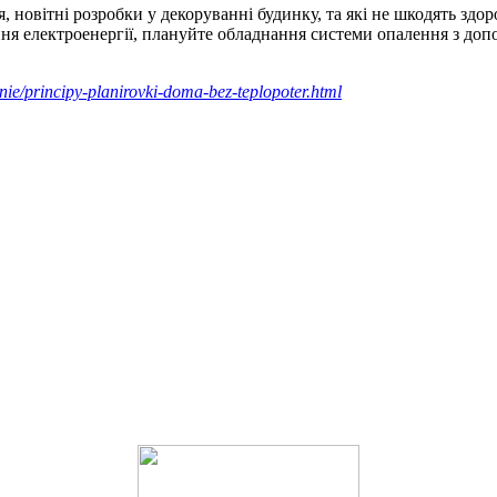
, новітні розробки у декоруванні будинку, та які не шкодять здор
ня електроенергії, плануйте обладнання системи опалення з допом
nie/principy-planirovki-doma-bez-teplopoter.html