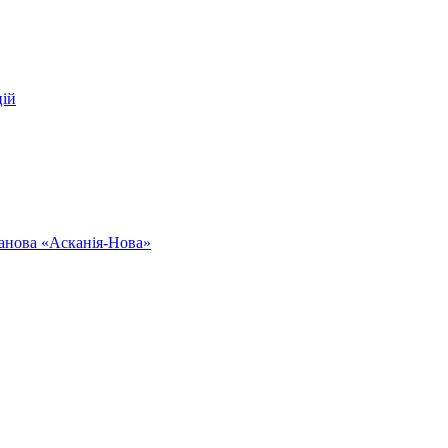
цій
ванова «Асканія-Нова»