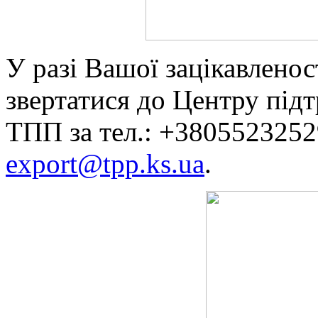
У разі Вашої зацікавленос
звертатися до Центру під
ТПП за тел.: +38055232529
export@tpp.ks.ua
.