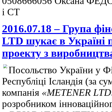
0508666056 Оксана ФЕДО
і СТ
2016.07.18 – Група фі
LTD шукає в Україні п
проекту з виробництв
Посольство України у Фі
Республіці Iсландія (за с
компанія
«METENER LTD
розробником інноваційно