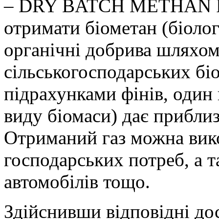
– DRY BATCH METHAN R
отримати біометан (біолог
органічні добрива шляхо
сільськогосподарських біом
підрахунками фінів, один 
виду біомаси) дає прибли
Отриманий газ можна вико
господарських потреб, а т
автомобілів тощо.
Здійснивши відповідні до