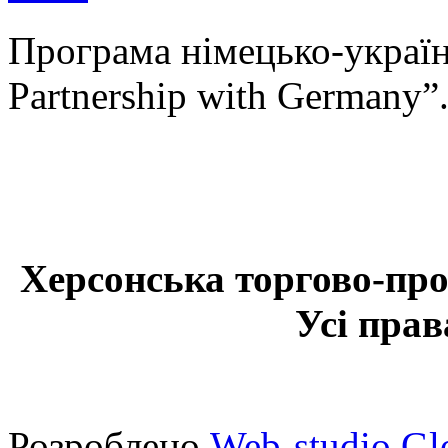
Програма німецько-українс
Partnership with Germany”
Херсонська торгово-про
Усі прав
Розроблено
Web-studio Gl