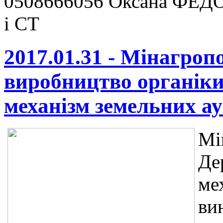
0508666056 Оксана ФЕДО
і СТ
2017.01.31 - Мінагроп
виробництво органіки
механізм земельних ау
Мі
Де
ме
ви