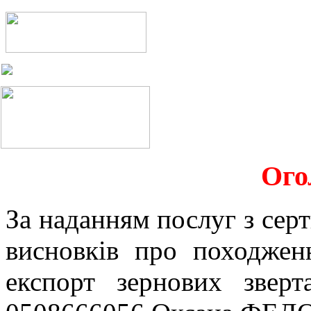
Ого
За наданням послуг з серт
висновків про походжен
експорт зернових звер