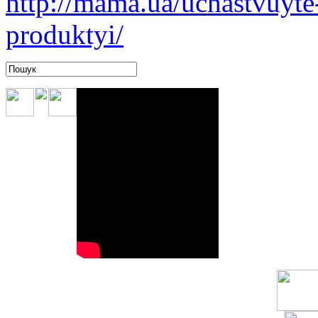
http://mama.ua/uchastvuyte
produktyi/