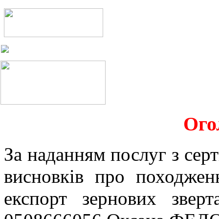
Ого
За наданням послуг з серт
висновків про походжен
експорт зернових звер