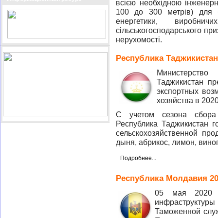
всією необхідною інженерн
100 до 300 метрів) для б
енергетики, виробни
сільськогосподарського приз
нерухомості.
Республика Таджикистан 
Министерств
Таджикистан пр
экспортных воз
хозяйства в 2020
С учетом сезона сбора
Республика Таджикистан г
сельскохозяйственной прод
дыня, абрикос, лимон, вино
Подробнее...
Республика Молдавия 20
05 мая 2020 
инфраструктуры
Таможенной слу