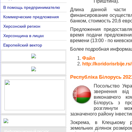
Приштина).
В помощь предпринимателю
Длина данной части а
финансирование осуществ
Коммерческие предложения
банком, стоимость 20,6 евро
Херсонский регион
Предложения предоставля
время подачи предложений
Херсонщина в лицах
времени (13:00 - по киевско
Европейский вектор
Более подробная информац
Файл
http://koridorisrbije.
Республіка Білорусь 2021
Посольство Укра
звернення від 
виконавчого ком
Білорусь з про
розглянути мож
зазначеного району інвестиц
Зокрема, в Клецькому р
земельних ділянок розміром 
Информационный ресурс