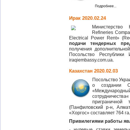
Подробнее...
Ирак 2020.02.24
Министерство
Refineries Comp
Electrical Power Rent» (
подачи тендерных пре
получения дополнительно
Посольство Республики 
iraqiembassy.com.ua.
Казахстан 2020.02.03
Посольство Укра
о создании С
«Междунаро
сотрудничества
приграничной 
(Панфиловский р-н, Алма
«Хоргос» составляет 764 га
Привилегиями работы яв
- нулевые ставки земель