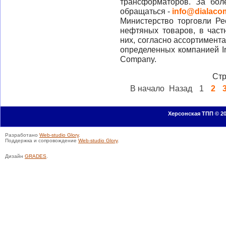
трансформаторов. За бо
обращаться -
info@dialac
Министерство торговли Ре
нефтяных товаров, в част
них, согласно ассортимента
определенных компанией Ira
Company.
Стр
В начало
Назад
1
2
Херсонская ТПП © 20
Разработано
Web-studio Glory
.
Поддержка и сопровождение
Web-studio Glory
.
Дизайн
GRADES
.