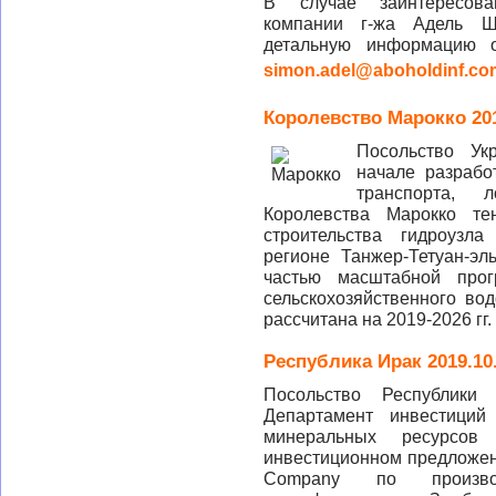
В случае заинтересова
компании г-жа Адель Ш
детальную информацию об
simon.adel@aboholdinf.co
Королевство Марокко 201
Посольство
Ук
начале
разрабо
транспорта
,
л
Королевства
Марокко
те
строительства
гидроузла
регионе
Танжер-Тетуан
-эль
частью
масштабной
про
сельскохозяйственного
вод
рассчитана на
2019-2026
гг
.
Республика Ирак 2019.10
Посольство Республики
Департамент инвестиций
минеральных ресурсов
инвестиционном предложени
Company по производс