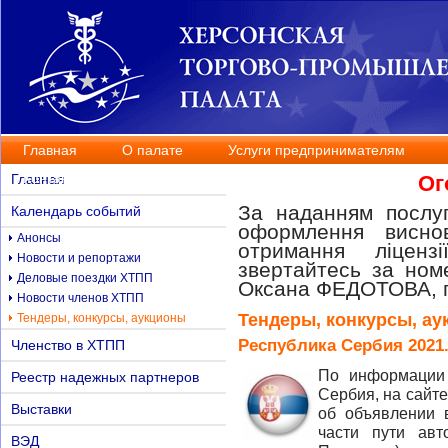
Главная
О палате
Услуги предпринимателям
Контакты
Главная
Ог
За наданням послуг
Календарь событий
оформлення висно
Анонсы
отримання ліценз
Новости и репортажи
звертайтесь за но
Деловые поездки ХТПП
Оксана ФЕДОТОВА, п
Новости членов ХТПП
Тендеры, конкурсы, а
Тендеры, конкурсы, аукционы
Республика Сербия 2021.
Членство в ХТПП
По информации 
Реестр надежных партнеров
Сербия, на сайте
Выставки
об объявлении 
части пути авт
ВЭД