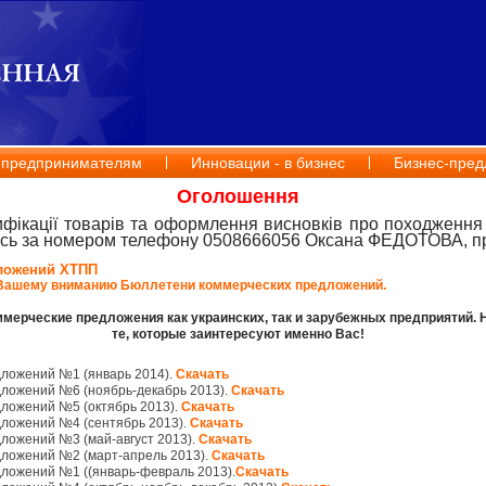
 предпринимателям
Инновации - в бизнес
Бизнес-пред
Оголошення
ифікації товарів та оформлення висновків про походження 
есь за номером телефону 0508666056 Оксана ФЕДОТОВА, пр
ложений ХТПП
Вашему вниманию Бюллетени коммерческих предложений.
мерческие предложения как украинских, так и зарубежных предприятий. 
те, которые заинтересуют именно Вас!
ложений №1 (январь 2014).
Скачать
ложений №6 (ноябрь-декабрь 2013).
Скачать
ложений №5 (октябрь 2013).
Скачать
ложений №4 (сентябрь 2013).
Скачать
ложений №3 (май-август 2013).
Скачать
ложений №2 (март-апрель 2013).
Скачать
ложений №1 ((январь-февраль 2013).
Скачать