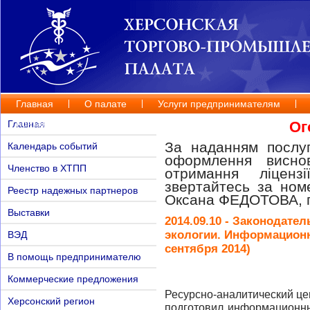
Главная
О палате
Услуги предпринимателям
Контакты
Главная
Ог
За наданням послуг
Календарь событий
оформлення висно
Членство в ХТПП
отримання ліценз
звертайтесь за но
Реестр надежных партнеров
Оксана ФЕДОТОВА, п
Выставки
2014.09.10 - Законодате
экологии. Информацион
ВЭД
сентября 2014)
В помощь предпринимателю
Коммерческие предложения
Ресурсно-аналитический ц
Херсонский регион
подготовил информационны