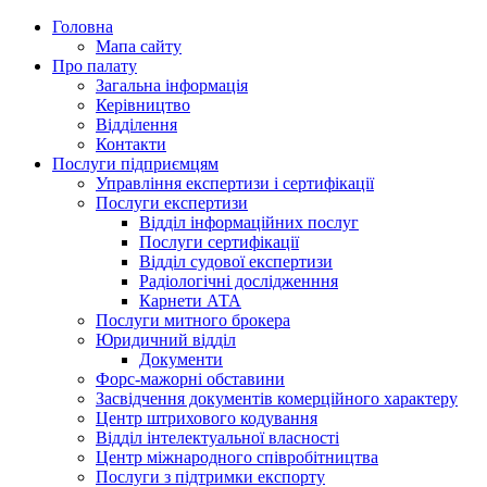
Головна
Мапа сайту
Про палату
Загальна інформація
Керівництво
Відділення
Контакти
Послуги підприємцям
Управління експертизи і сертифікації
Послуги експертизи
Відділ інформаційних послуг
Послуги сертифікації
Відділ судової експертизи
Радіологічні дослідженння
Карнети АТА
Послуги митного брокера
Юридичний відділ
Документи
Форс-мажорні обставини
Засвідчення документів комерційного характеру
Центр штрихового кодування
Відділ інтелектуальної власності
Центр міжнародного співробітництва
Послуги з підтримки експорту