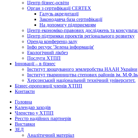
Центр бізнес-освіти
Орган з сертифікації CERTEX
Галузь акредитації
Законодавча база сертифікації
На допомогу підприємцям
Центр економіко-правових досліджень та консульта
Центр підтримки проектів регіонального розвитку
Оренда конференц-залу
Інфо ресурс 'Зелена інформація'
Екологічний лікбез
Послуги ХТПП
Інновації – в бізнес
Інститут зрошуваного землеробства НААН України
Інститут тваринництва степових районів ім. М.Ф.І
Херсонський національний технічний університет.
Бізнес-пропозиції членів ХТПП
Контакти
Головна
Календар заходів
Членство у ХТПП
Реєстр надійних партнерів
Виставки
ЗЕД
Аналітичний матеріал