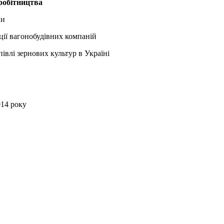
вробітництва
ни
ції вагонобудівних компаній
івлі зернових культур в Україні
014 року