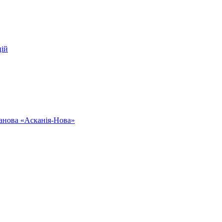
цій
ванова «Асканія-Нова»