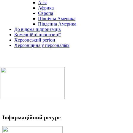
Азія
Африка
Європа
Північна Америка
Південна Америка
До відома підприємців
Комерційні пропозиції
Херсонський регіон
Херсонщина у персоналіях
Інформаційний ресурс