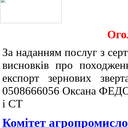
Ого
За наданням послуг з серт
висновків про походжен
експорт зернових звер
0508666056 Оксана ФЕДО
і СТ
Комітет агропромисло