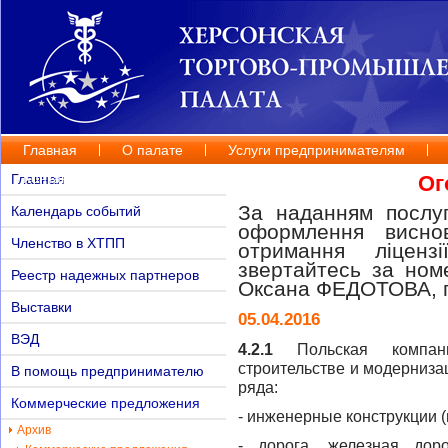
Главная
О палате
Услуги предпринимателям
Контакты
Главная
Ог
За наданням послуг
Календарь событий
оформлення висно
Членство в ХТПП
отримання ліценз
звертайтесь за но
Реестр надежных партнеров
Оксана ФЕДОТОВА, п
Выставки
05.04.2016
ВЭД
4.2.1
Польская компани
строительстве и модерниза
В помощь предпринимателю
ряда:
Коммерческие предложения
- инженерные конструкции (
Архив
- дорога, железная дор