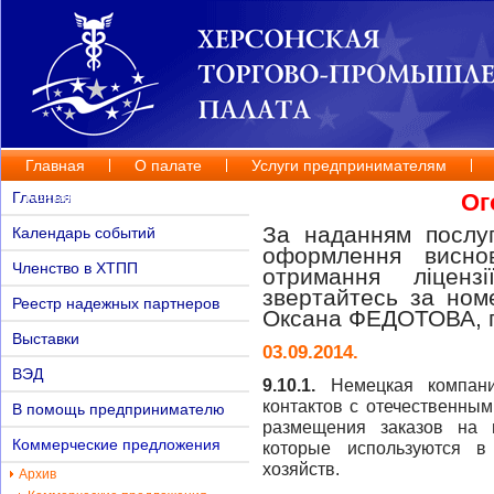
Главная
О палате
Услуги предпринимателям
Контакты
Главная
Ог
За наданням послуг
Календарь событий
оформлення висно
Членство в ХТПП
отримання ліценз
звертайтесь за но
Реестр надежных партнеров
Оксана ФЕДОТОВА, п
Выставки
03.09.2014.
ВЭД
9.10.1.
Немецкая компани
контактов с отечественным
В помощь предпринимателю
размещения заказов на п
Коммерческие предложения
которые используются в
хозяйств.
Архив