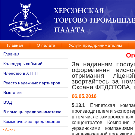
Главная
О палате
Услуги предпринимателям
Контакты
Главная
Ог
За наданням послуг
Календарь событий
оформлення висно
Членство в ХТПП
отримання ліценз
звертайтесь за но
Реестр надежных партнеров
Оксана ФЕДОТОВА, п
Выставки
06.05.2016
ВЭД
5.13.1
Египетская комп
производителем и экспорте
В помощь предпринимателю
в том числе замороженных 
Коммерческие предложения
концентратов. Компания 
украинскими компаниями
Архив
вышеуказанной продукции в